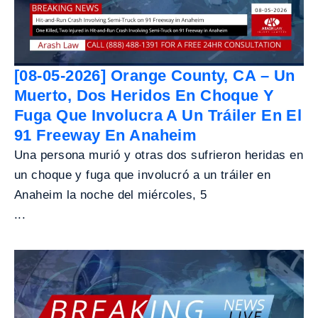
[08-05-2026] Orange County, CA – Un
Muerto, Dos Heridos En Choque Y
Fuga Que Involucra A Un Tráiler En El
91 Freeway En Anaheim
Una persona murió y otras dos sufrieron heridas en
un choque y fuga que involucró a un tráiler en
Anaheim la noche del miércoles, 5
...