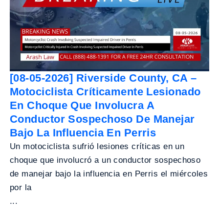
[08-05-2026] Riverside County, CA –
Motociclista Críticamente Lesionado
En Choque Que Involucra A
Conductor Sospechoso De Manejar
Bajo La Influencia En Perris
Un motociclista sufrió lesiones críticas en un
choque que involucró a un conductor sospechoso
de manejar bajo la influencia en Perris el miércoles
por la
...