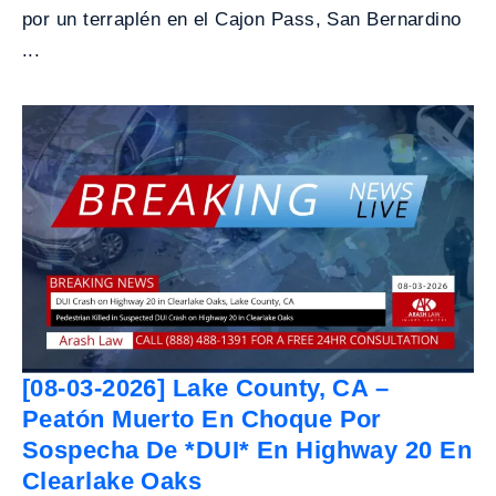
por un terraplén en el Cajon Pass, San Bernardino
...
[08-03-2026] Lake County, CA –
Peatón Muerto En Choque Por
Sospecha De *DUI* En Highway 20 En
Clearlake Oaks