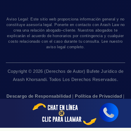
Los Angeles
, CA 90010
Blog De Lesiones Personales
Responsabilidad Del Producto
Charlemos
Linea De 24hrs: (213) 277-5878
Preguntas Frecuentes
Abogados De Accidentes De Tren
Linea De 24hrs: (310) 277-7529
Aviso Legal: Este sitio web proporciona información general y no
Contáctanos
Accidentes De Camiones
constituye asesoría legal. Ponerte en contacto con Arash Law no
Disponible Sólo Con Cita Previa
crea una relación abogado–cliente. Nuestros abogados te
Empleos
Abogados De Muerte Por Negligencia
explicarán el acuerdo de honorarios por contingencia y cualquier
costo relacionado con el caso durante tu consulta. Lee nuestro
Mapa Del Sitio
Sacramento, CA 95825
aviso legal completo.
Linea De 24hrs: (916) 414-9552
Pautas Editoriales
Disponible Sólo Con Cita Previa
Copyright © 2026 (Derechos de Autor) Bufete Jurídico de
San Francisco, CA 94111
Arash Khorsandi. Todos Los Derechos Reservados.
Linea De 24hrs: (415) 969-7799
Disponible Sólo Con Cita Previa
Descargo de Responsabilidad
|
Política de Privacidad
|
Accesibilidad
|
Empleos
|
Mapa Del Sitio
Sherman Oaks, CA 91403
Linea De 24hrs: (818) 696-4440
Disponible Sólo Con Cita Previa