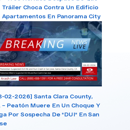
 Tráiler Choca Contra Un Edificio
 Apartamentos En Panorama City
8-02-2026] Santa Clara County,
 – Peatón Muere En Un Choque Y
ga Por Sospecha De *DUI* En San
se