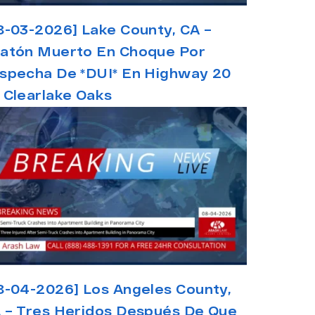
8-03-2026] Lake County, CA –
atón Muerto En Choque Por
specha De *DUI* En Highway 20
 Clearlake Oaks
8-04-2026] Los Angeles County,
 – Tres Heridos Después De Que