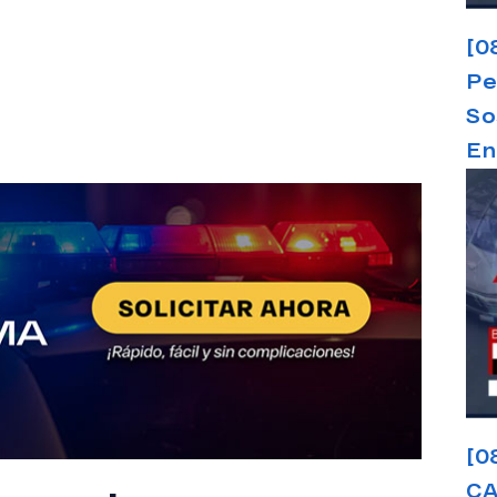
[0
Pe
So
En
[0
CA