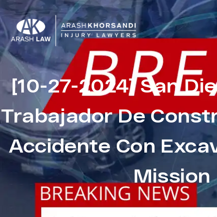
[10-27-2024] San Di
Trabajador De Const
Accidente Con Exca
Mission