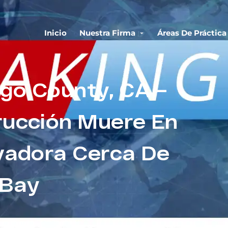
Inicio
Nuestra Firma
Áreas De Práctica
ego County, CA –
rucción Muere En
vadora Cerca De
 Bay