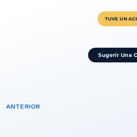
TUVE UN AC
Sugerir Una 
ANTERIOR