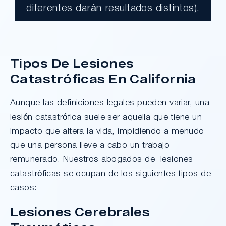
Un jurado declaró al Condado de Los
diferentes darán resultados distintos).
Ángeles totalmente responsable de un
grave accidente que dejó a dos clientes
con necesidades médicas a largo plazo.
Tipos De Lesiones
Catastróficas En California
¿Tengo Un Caso?
Aunque las definiciones legales pueden variar, una
lesión catastrófica suele ser aquella que tiene un
impacto que altera la vida, impidiendo a menudo
que una persona lleve a cabo un trabajo
remunerado. Nuestros abogados de lesiones
catastróficas se ocupan de los siguientes tipos de
casos:
Lesiones Cerebrales