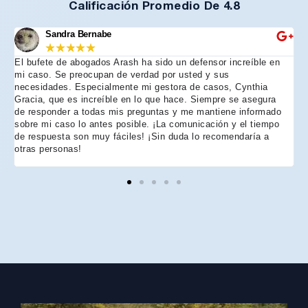
Calificación Promedio De 4.8
Sandra Bernabe
★
★
★
★
★
El bufete de abogados Arash ha sido un defensor increíble en
R
mi caso. Se preocupan de verdad por usted y sus
m
necesidades. Especialmente mi gestora de casos, Cynthia
A
Gracia, que es increíble en lo que hace. Siempre se asegura
t
de responder a todas mis preguntas y me mantiene informado
d
sobre mi caso lo antes posible. ¡La comunicación y el tiempo
C
de respuesta son muy fáciles! ¡Sin duda lo recomendaría a
n
otras personas!
f
h
p
e
e
e
A
d