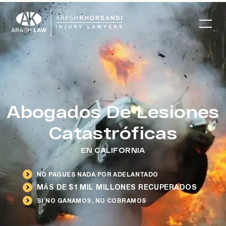
Abogados De Lesiones
Catastróficas
EN CALIFORNIA
NO PAGUES NADA POR ADELANTADO
MÁS DE $1 MIL MILLONES RECUPERADOS
SI NO GANAMOS, NO COBRAMOS