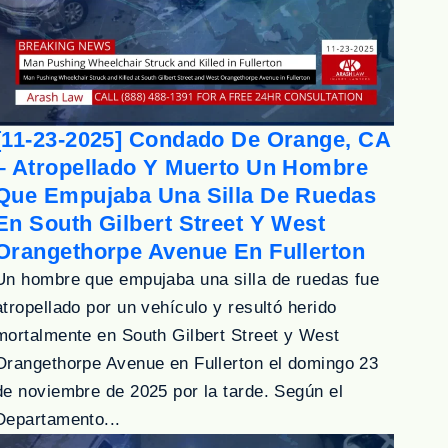
[11-23-2025] Condado De Orange, CA
– Atropellado Y Muerto Un Hombre
Que Empujaba Una Silla De Ruedas
En South Gilbert Street Y West
Orangethorpe Avenue En Fullerton
Un hombre que empujaba una silla de ruedas fue
atropellado por un vehículo y resultó herido
mortalmente en South Gilbert Street y West
Orangethorpe Avenue en Fullerton el domingo 23
de noviembre de 2025 por la tarde. Según el
Departamento...