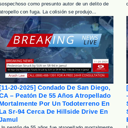
sospechoso como presunto autor de un delito de
atropello con fuga. La colisión se produjo...
[11-20-2025] Condado De San Diego,
CA – Peatón De 55 Años Atropellado
Mortalmente Por Un Todoterreno En
La Sr-94 Cerca De Hillside Drive En
Jamul
Un peatón de 55 años fue atropellado mortalmente