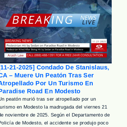
[11-21-2025] Condado De Stanislaus,
CA – Muere Un Peatón Tras Ser
Atropellado Por Un Turismo En
Paradise Road En Modesto
Un peatón murió tras ser atropellado por un
turismo en Modesto la madrugada del viernes 21
de noviembre de 2025. Según el Departamento de
Policía de Modesto, el accidente se produjo poco