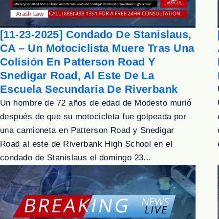
[11-23-2025] Condado De Stanislaus,
CA – Un Motociclista Muere Tras Una
Colisión En Patterson Road Y
Snedigar Road, Al Este De La
Escuela Secundaria De Riverbank
Un hombre de 72 años de edad de Modesto murió
después de que su motocicleta fue golpeada por
una camioneta en Patterson Road y Snedigar
Road al este de Riverbank High School en el
condado de Stanislaus el domingo 23...