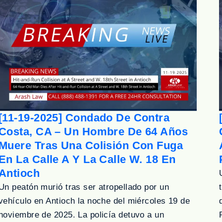
[11-19-2025] Condado De Contra
Costa, CA – Un Hombre De 64 Años
Muere Tras Una Colisión Con Fuga
En La Calle A Y La Calle W. 18 En
Antioch
Un peatón murió tras ser atropellado por un
vehículo en Antioch la noche del miércoles 19 de
noviembre de 2025. La policía detuvo a un