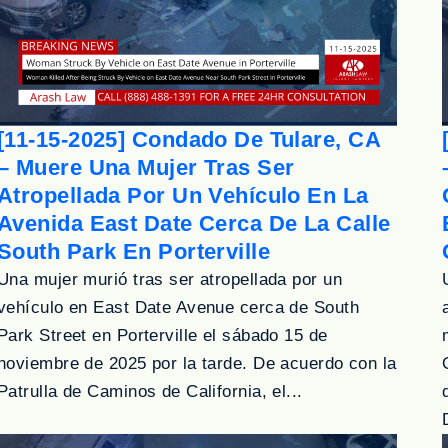
[11-15-2025] Condado De Tulare, CA
– Muere Una Mujer Tras Ser
Atropellada Por Un Vehículo En La
Avenida East Date Cerca De La Calle
South Park En Porterville
Una mujer murió tras ser atropellada por un
vehículo en East Date Avenue cerca de South
Park Street en Porterville el sábado 15 de
noviembre de 2025 por la tarde. De acuerdo con la
Patrulla de Caminos de California, el...