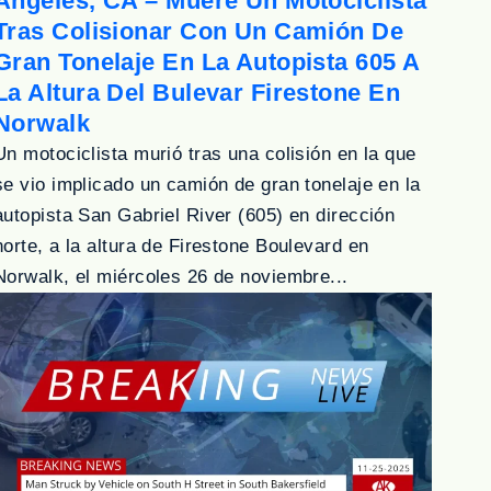
Angeles, CA – Muere Un Motociclista
Tras Colisionar Con Un Camión De
Gran Tonelaje En La Autopista 605 A
La Altura Del Bulevar Firestone En
Norwalk
Un motociclista murió tras una colisión en la que
se vio implicado un camión de gran tonelaje en la
autopista San Gabriel River (605) en dirección
norte, a la altura de Firestone Boulevard en
Norwalk, el miércoles 26 de noviembre...