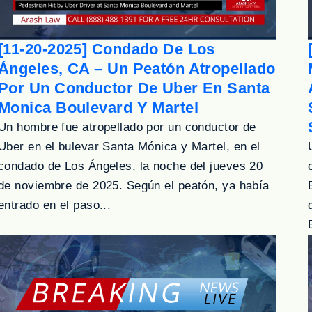
[11-20-2025] Condado De Los
Ángeles, CA – Un Peatón Atropellado
Por Un Conductor De Uber En Santa
Monica Boulevard Y Martel
Un hombre fue atropellado por un conductor de
Uber en el bulevar Santa Mónica y Martel, en el
condado de Los Ángeles, la noche del jueves 20
de noviembre de 2025. Según el peatón, ya había
entrado en el paso...