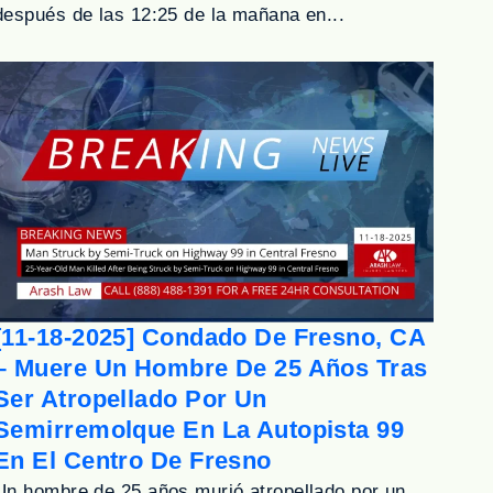
después de las 12:25 de la mañana en...
[11-18-2025] Condado De Fresno, CA
– Muere Un Hombre De 25 Años Tras
Ser Atropellado Por Un
Semirremolque En La Autopista 99
En El Centro De Fresno
Un hombre de 25 años murió atropellado por un