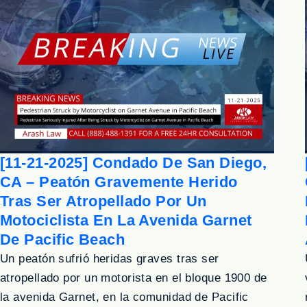
[11-21-2025] Condado De San Diego,
CA – Peatón Gravemente Herido
Tras Ser Atropellado Por Un
Motociclista En La Avenida Garnet
De Pacific Beach
Un peatón sufrió heridas graves tras ser
atropellado por un motorista en el bloque 1900 de
la avenida Garnet, en la comunidad de Pacific