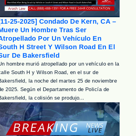
[11-25-2025] Condado De Kern, CA –
Muere Un Hombre Tras Ser
Atropellado Por Un Vehículo En
South H Street Y Wilson Road En El
Sur De Bakersfield
Un hombre murió atropellado por un vehículo en la
calle South H y Wilson Road, en el sur de
Bakersfield, la noche del martes 25 de noviembre
de 2025. Según el Departamento de Policía de
Bakersfield, la colisión se produjo...