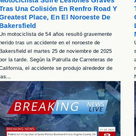
Motociclista Sufre Lesiones Graves
Tras Una Colisión En Renfro Road Y
Greatest Place, En El Noroeste De
Bakersfield
Un motociclista de 54 años resultó gravemente
herido tras un accidente en el noroeste de
Bakersfield el martes 25 de noviembre de 2025
por la tarde. Según la Patrulla de Carreteras de
California, el accidente se produjo alrededor de
las...