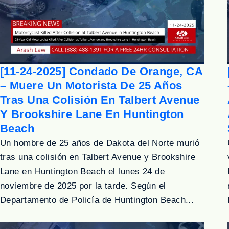
[11-24-2025] Condado De Orange, CA
– Muere Un Motorista De 25 Años
Tras Una Colisión En Talbert Avenue
Y Brookshire Lane En Huntington
Beach
Un hombre de 25 años de Dakota del Norte murió
tras una colisión en Talbert Avenue y Brookshire
Lane en Huntington Beach el lunes 24 de
noviembre de 2025 por la tarde. Según el
Departamento de Policía de Huntington Beach...