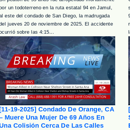
por un todoterreno en la ruta estatal 94 en Jamul,
al este del condado de San Diego, la madrugada
del jueves 20 de noviembre de 2025. El accidente
ocurrió sobre las 4:15...
[11-19-2025] Condado De Orange, CA
– Muere Una Mujer De 69 Años En
Una Colisión Cerca De Las Calles