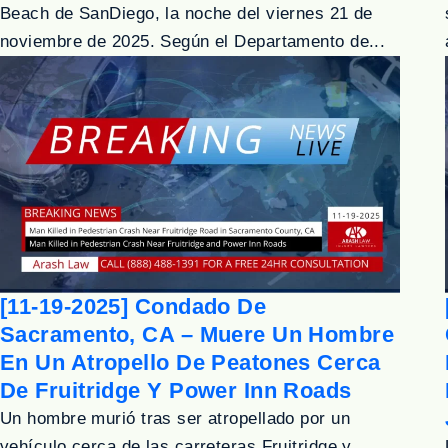
Beach de SanDiego, la noche del viernes 21 de
noviembre de 2025. Según el Departamento de...
[11-19-2025] Condado De
Sacramento, CA – Muere Un Hombre
En Un Atropello De Peatones Cerca
De Fruitridge Y Power Inn Roads
Un hombre murió tras ser atropellado por un
vehículo cerca de las carreteras Fruitridge y