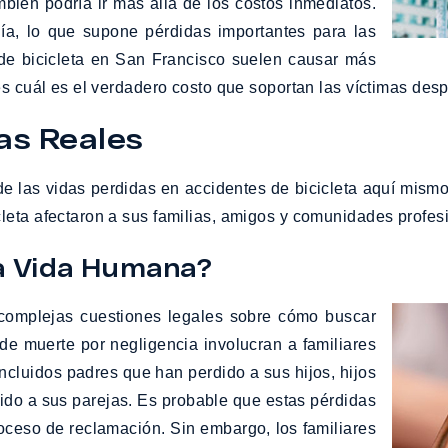
mbién podría ir más allá de los costos inmediatos.
a, lo que supone pérdidas importantes para las
de bicicleta en San Francisco suelen causar más
tes cuál es el verdadero costo que soportan las víctimas de
as Reales
 de las vidas perdidas en accidentes de bicicleta aquí mismo
leta afectaron a sus familias, amigos y comunidades profes
a Vida Humana?
 complejas cuestiones legales sobre cómo buscar
e muerte por negligencia involucran a familiares
incluidos padres que han perdido a sus hijos, hijos
do a sus parejas. Es probable que estas pérdidas
oceso de reclamación. Sin embargo, los familiares