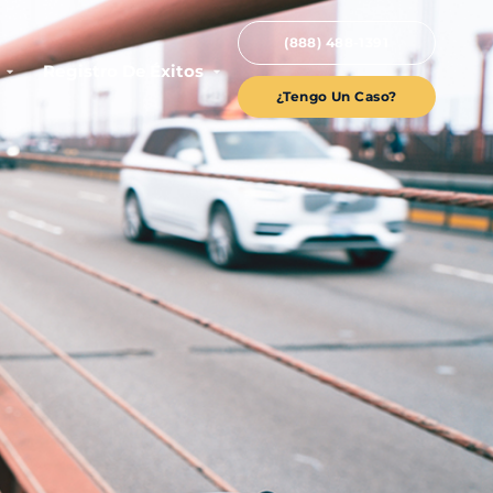
(888) 488-1391
Registro De Éxitos
¿Tengo Un Caso?