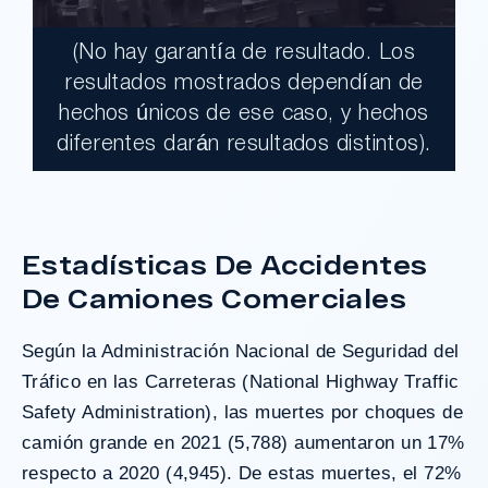
(No hay garantía de resultado. Los
$17,900,000.00
resultados mostrados dependían de
hechos únicos de ese caso, y hechos
Un jurado declaró al Condado de Los
diferentes darán resultados distintos).
Ángeles totalmente responsable de un
grave accidente que dejó a dos clientes
con necesidades médicas a largo plazo.
Estadísticas De Accidentes
De Camiones Comerciales
¿Tengo Un Caso?
Según la Administración Nacional de Seguridad del
Tráfico en las Carreteras (National Highway Traffic
Safety Administration), las muertes por
choques de
camión grande
en 2021 (5,788) aumentaron un 17%
respecto a 2020 (4,945). De estas muertes, el 72%