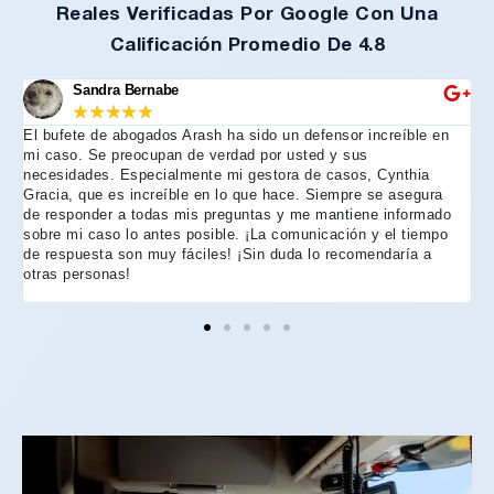
Reales Verificadas Por Google Con Una
Calificación Promedio De 4.8
Sandra Bernabe
★
★
★
★
★
El bufete de abogados Arash ha sido un defensor increíble en
R
mi caso. Se preocupan de verdad por usted y sus
m
necesidades. Especialmente mi gestora de casos, Cynthia
A
Gracia, que es increíble en lo que hace. Siempre se asegura
t
de responder a todas mis preguntas y me mantiene informado
d
sobre mi caso lo antes posible. ¡La comunicación y el tiempo
C
de respuesta son muy fáciles! ¡Sin duda lo recomendaría a
n
otras personas!
f
h
p
e
e
e
A
d