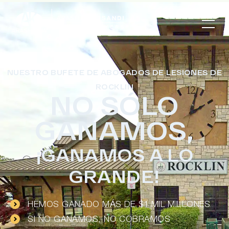
NUESTRO BUFETE DE ABOGADOS DE LESIONES DE
ROCKLIN
NO SÓLO
GANAMOS,
¡GANAMOS A LO
GRANDE!
HEMOS GANADO MÁS DE $1 MIL MILLONES
SI NO GANAMOS, NO COBRAMOS