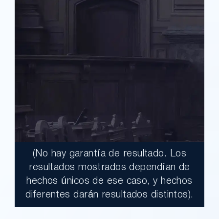
(No hay garantía de resultado. Los
$17,900,000.00
resultados mostrados dependían de
hechos únicos de ese caso, y hechos
Un jurado declaró al Condado de Los
diferentes darán resultados distintos).
Ángeles totalmente responsable de un
grave accidente que dejó a dos clientes