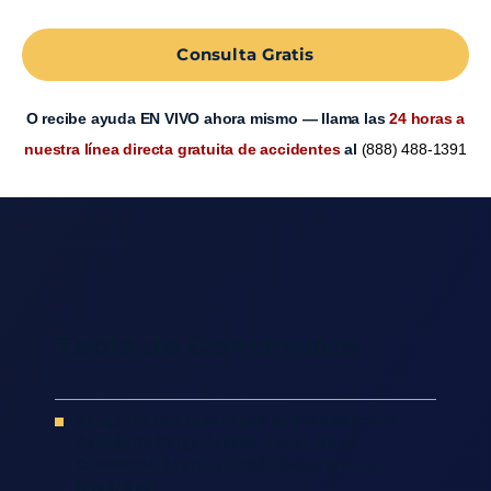
Consulta Gratis
O recibe ayuda EN VIVO ahora mismo — llama las
24 horas a
nuestra línea directa gratuita de accidentes
al
(888) 488-1391
Tabla de Contenidos
Abogados Con Experiencia En Accidentes De
Camión De Carga Pesada En San Diego
Ofreciendo Representación Basada En La
Integridad.