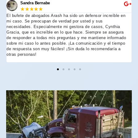
Sandra Bernabe
★
★
★
★
★
El bufete de abogados Arash ha sido un defensor increíble en
R
mi caso. Se preocupan de verdad por usted y sus
m
necesidades. Especialmente mi gestora de casos, Cynthia
A
Gracia, que es increíble en lo que hace. Siempre se asegura
t
de responder a todas mis preguntas y me mantiene informado
d
sobre mi caso lo antes posible. ¡La comunicación y el tiempo
C
de respuesta son muy fáciles! ¡Sin duda lo recomendaría a
n
otras personas!
f
h
p
e
e
e
A
d