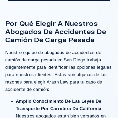
grave accidente que dejó a dos clientes
con necesidades médicas a largo plazo.
Por Qué Elegir A Nuestros
Abogados De Accidentes De
¿Tengo Un Caso?
Camión De Carga Pesada
Nuestro equipo de abogados de accidentes de
camión de carga pesada en San Diego trabaja
diligentemente para identificar las opciones legales
para nuestros clientes. Estas son algunas de las
razones para elegir Arash Law para tu caso de
accidente de camión:
Amplio Conocimiento De Las Leyes De
Transporte Por Carretera De California
—
Nuestros abogados están bien versados en