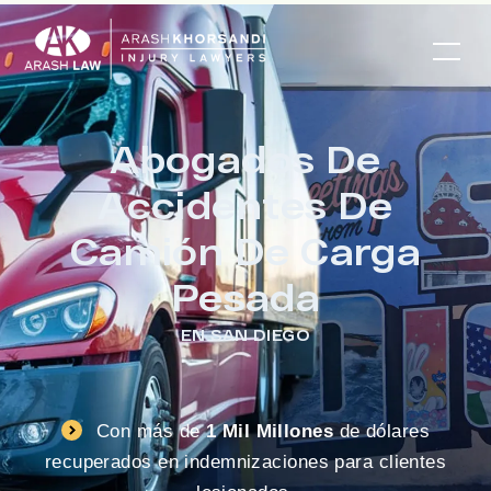
Abogados De
Accidentes De
Camión De Carga
Pesada
EN SAN DIEGO
Con más de
1 Mil Millones
de dólares
recuperados en indemnizaciones para clientes