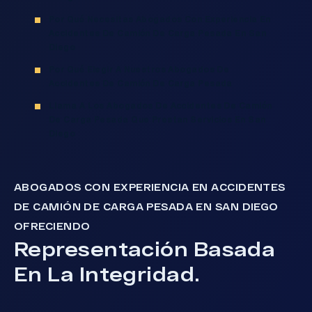
Por Qué Necesitas Abogados Con Experiencia En
Accidentes De Camión De Carga Pesada En San
Diego
Por Qué Elegir A Nuestros Abogados De
Accidentes De Camión De Carga Pesada
Llama A Los Abogados De Accidentes De Camión
De Carga Pesada Que Prestan Servicios En San
Diego
ABOGADOS CON EXPERIENCIA EN ACCIDENTES
DE CAMIÓN DE CARGA PESADA EN SAN DIEGO
OFRECIENDO
Representación Basada
En La Integridad.