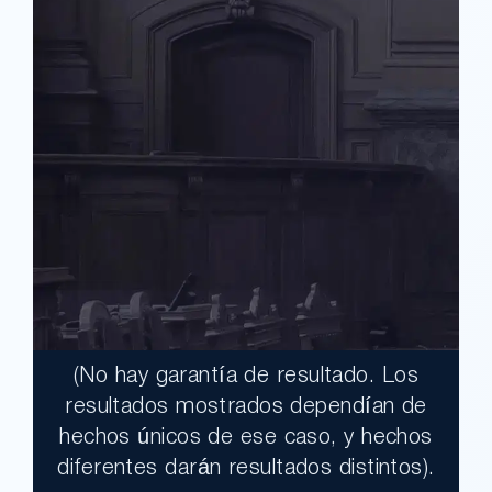
(No hay garantía de resultado. Los
$17,900,000.00
resultados mostrados dependían de
hechos únicos de ese caso, y hechos
Un jurado declaró al Condado de Los
diferentes darán resultados distintos).
Ángeles totalmente responsable de un