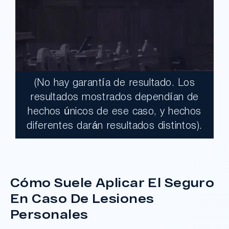
(No hay garantía de resultado. Los
$17,900,000.00
resultados mostrados dependían de
hechos únicos de ese caso, y hechos
Un jurado declaró al Condado de Los
diferentes darán resultados distintos).
Ángeles totalmente responsable de un
grave accidente que dejó a dos clientes
con necesidades médicas a largo plazo.
Cómo Suele Aplicar El Seguro
En Caso De Lesiones
¿Tengo Un Caso?
Personales