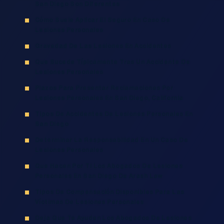
San Diego Son Diferentes
Cómo Suele Aplicar El Seguro En Caso De
Lesiones Personales
Gravedad De Las Lesiones En Accidentes
Que Sucede Típicamente Tras Un Accidente De
Lesiones Personales
Plazos Para Presentar Reclamaciones Por
Lesiones Personales En San Diego, California
Tipos De Accidentes De Lesiones Personales En
San Diego
Determinar La Responsabilidad En Un Caso De
Lesiones Personales
Que Hacen Por Ti Los Abogados De Lesiones
Personales En San Diego De Arash Law
Tipos De Compensación Disponibles Para Las
Víctimas De Lesiones Personales
Deja Que Te Ayuden Los Abogados De Lesiones