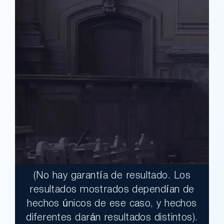
(No hay garantía de resultado. Los
$17,900,000.00
resultados mostrados dependían de
hechos únicos de ese caso, y hechos
Un jurado declaró al Condado de Los
diferentes darán resultados distintos).