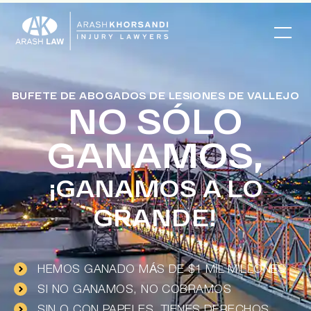
BUFETE DE ABOGADOS DE LESIONES DE VALLEJO
NO SÓLO
GANAMOS,
¡GANAMOS A LO
GRANDE!
HEMOS GANADO MÁS DE $1 MIL MILLONES
SI NO GANAMOS, NO COBRAMOS
SIN O CON PAPELES, TIENES DERECHOS