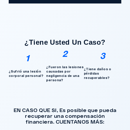
Ángeles totalmente responsable de un
grave accidente que dejó a dos clientes
con necesidades médicas a largo plazo.
¿Tengo Un Caso?
¿Tiene Usted Un Caso?
2
3
1
¿Fueron las lesiones
¿Tiene daños o
¿Sufrió una lesión
causadas por
pérdidas
corporal personal?
negligencia de una
recuperables?
persona?
EN CASO QUE SI, Es posible que pueda
recuperar una compensación
financiera. CUENTANOS MÁS: