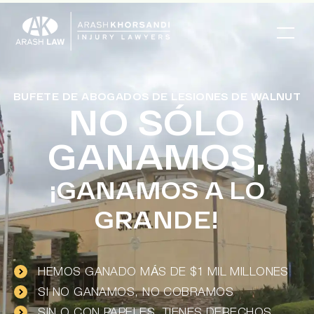
BUFETE DE ABOGADOS DE LESIONES DE WALNUT
NO SÓLO
GANAMOS,
¡GANAMOS A LO
GRANDE!
HEMOS GANADO MÁS DE $1 MIL MILLONES
SI NO GANAMOS, NO COBRAMOS
SIN O CON PAPELES, TIENES DERECHOS