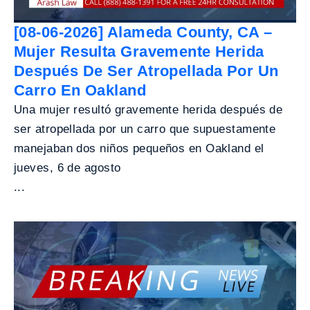
[08-06-2026] Alameda County, CA –
Mujer Resulta Gravemente Herida
Después De Ser Atropellada Por Un
Carro En Oakland
Una mujer resultó gravemente herida después de
ser atropellada por un carro que supuestamente
manejaban dos niños pequeños en Oakland el
jueves, 6 de agosto
...