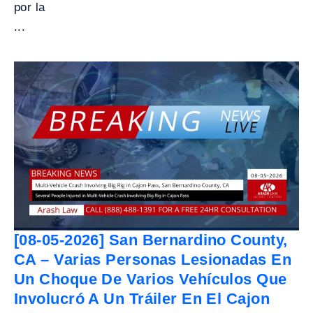
por la
...
[08-05-2026] San Bernardino County,
CA – Varias Personas Lesionadas En
Un Choque De Varios Vehículos Que
Involucró A Un Tráiler En El Cajon