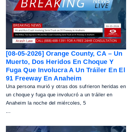
[08-05-2026] Orange County, CA – Un
Muerto, Dos Heridos En Choque Y
Fuga Que Involucra A Un Tráiler En El
91 Freeway En Anaheim
Una persona murió y otras dos sufrieron heridas en
un choque y fuga que involucró a un tráiler en
Anaheim la noche del miércoles, 5
...