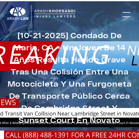
[10-21-2025] Condado De
Marin, CA – Un Joven De 14
Años Resulta Herido Grave
Tras Una Colisión Entre Una
Motocicleta Y Una Furgoneta
De Transporte Público Cerca
De Cambridge Street Y
Sunset Court En Novato