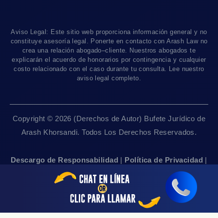
Los Angeles
, CA 90010
Blog De Lesiones Personales
Responsabilidad Del Producto
Charlemos
Linea De 24hrs: (213) 277-5878
Preguntas Frecuentes
Abogados De Accidentes De Tren
Linea De 24hrs: (310) 277-7529
Aviso Legal: Este sitio web proporciona información general y no
Contáctanos
Accidentes De Camiones
constituye asesoría legal. Ponerte en contacto con Arash Law no
Disponible Sólo Con Cita Previa
crea una relación abogado–cliente. Nuestros abogados te
Empleos
Abogados De Muerte Por Negligencia
explicarán el acuerdo de honorarios por contingencia y cualquier
costo relacionado con el caso durante tu consulta. Lee nuestro
Mapa Del Sitio
Sacramento, CA 95825
aviso legal completo.
Linea De 24hrs: (916) 414-9552
Pautas Editoriales
Disponible Sólo Con Cita Previa
Copyright © 2026 (Derechos de Autor) Bufete Jurídico de
San Francisco, CA 94111
Arash Khorsandi. Todos Los Derechos Reservados.
Linea De 24hrs: (415) 969-7799
Disponible Sólo Con Cita Previa
Descargo de Responsabilidad
|
Política de Privacidad
|
Accesibilidad
|
Empleos
|
Mapa Del Sitio
Sherman Oaks, CA 91403
Linea De 24hrs: (818) 696-4440
Disponible Sólo Con Cita Previa