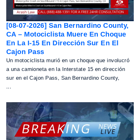
[08-07-2026] San Bernardino County,
CA – Motociclista Muere En Choque
En La I-15 En Dirección Sur En El
Cajon Pass
Un motociclista murió en un choque que involucró
a una camioneta en la Interstate 15 en dirección
sur en el Cajon Pass, San Bernardino County,
...