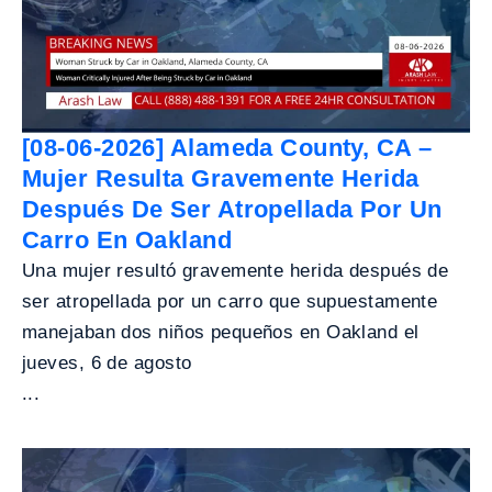
[08-06-2026] Alameda County, CA –
Mujer Resulta Gravemente Herida
Después De Ser Atropellada Por Un
Carro En Oakland
Una mujer resultó gravemente herida después de
ser atropellada por un carro que supuestamente
manejaban dos niños pequeños en Oakland el
jueves, 6 de agosto
...