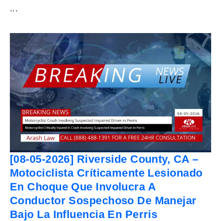
...
[08-05-2026] Riverside County, CA –
Motociclista Críticamente Lesionado
En Choque Que Involucra A
Conductor Sospechoso De Manejar
Bajo La Influencia En Perris