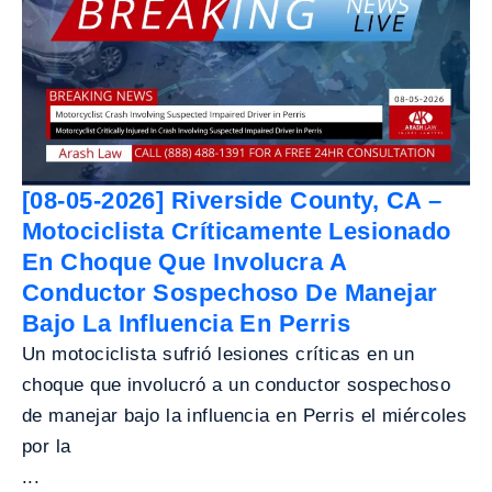
[08-05-2026] Riverside County, CA –
Motociclista Críticamente Lesionado
En Choque Que Involucra A
Conductor Sospechoso De Manejar
Bajo La Influencia En Perris
Un motociclista sufrió lesiones críticas en un
choque que involucró a un conductor sospechoso
de manejar bajo la influencia en Perris el miércoles
por la
...