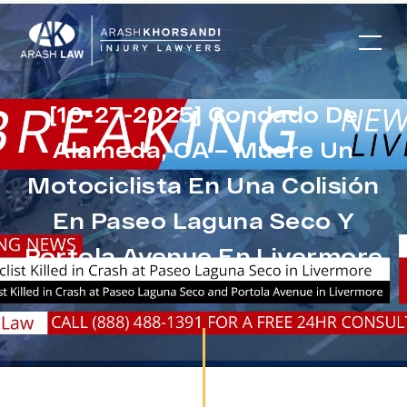
[10-27-2025] Condado De
Alameda, CA – Muere Un
Motociclista En Una Colisión
En Paseo Laguna Seco Y
Portola Avenue En Livermore