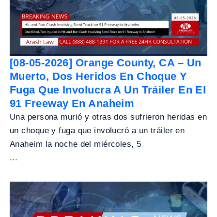
[08-05-2026] Orange County, CA – Un
Muerto, Dos Heridos En Choque Y
Fuga Que Involucra A Un Tráiler En El
91 Freeway En Anaheim
Una persona murió y otras dos sufrieron heridas en
un choque y fuga que involucró a un tráiler en
Anaheim la noche del miércoles, 5
...