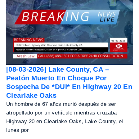
[08-03-2026] Lake County, CA –
Peatón Muerto En Choque Por
Sospecha De *DUI* En Highway 20 En
Clearlake Oaks
Un hombre de 67 años murió después de ser
atropellado por un vehículo mientras cruzaba
Highway 20 en Clearlake Oaks, Lake County, el
lunes por
...