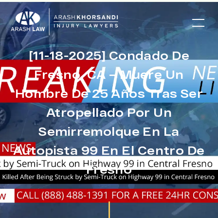
[11-18-2025] Condado De
Fresno, CA – Muere Un
Hombre De 25 Años Tras Ser
Atropellado Por Un
Semirremolque En La
Autopista 99 En El Centro De
Fresno