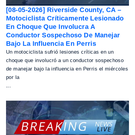
[08-05-2026] Riverside County, CA –
Motociclista Críticamente Lesionado
En Choque Que Involucra A
Conductor Sospechoso De Manejar
Bajo La Influencia En Perris
Un motociclista sufrió lesiones críticas en un
choque que involucró a un conductor sospechoso
de manejar bajo la influencia en Perris el miércoles
por la
...