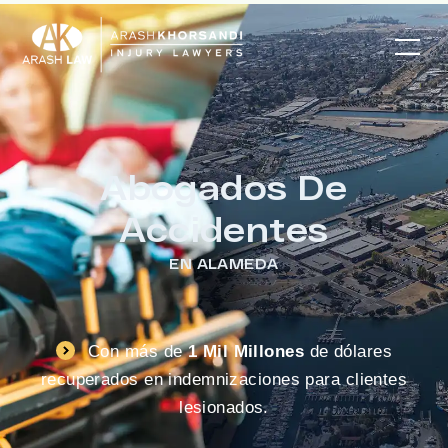
Abogados De
Accidentes
EN ALAMEDA
Con más de
1 Mil Millones
de dólares
recuperados en indemnizaciones para clientes
lesionados.