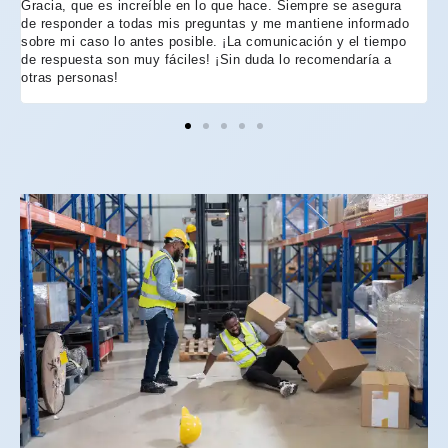
Gracia, que es increíble en lo que hace. Siempre se asegura
t
de responder a todas mis preguntas y me mantiene informado
d
sobre mi caso lo antes posible. ¡La comunicación y el tiempo
C
de respuesta son muy fáciles! ¡Sin duda lo recomendaría a
n
otras personas!
f
h
p
e
e
e
A
d