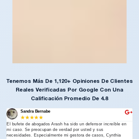
Tenemos Más De 1,120+ Opiniones De Clientes
Reales Verificadas Por Google Con Una
Calificación Promedio De 4.8
Sandra Bernabe
★
★
★
★
★
El bufete de abogados Arash ha sido un defensor increíble en
R
mi caso. Se preocupan de verdad por usted y sus
m
necesidades. Especialmente mi gestora de casos, Cynthia
A