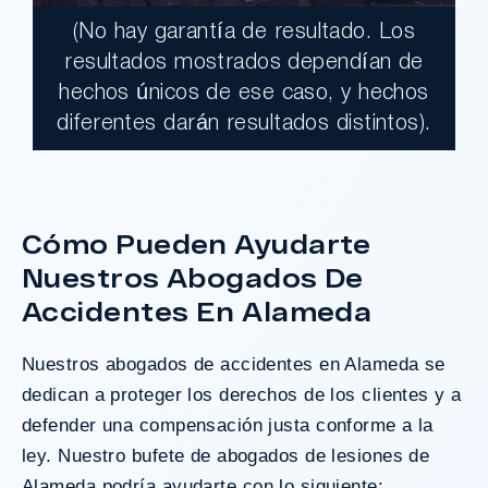
(No hay garantía de resultado. Los
$17,900,000.00
resultados mostrados dependían de
hechos únicos de ese caso, y hechos
Un jurado declaró al Condado de Los
diferentes darán resultados distintos).
Ángeles totalmente responsable de un
grave accidente que dejó a dos clientes
con necesidades médicas a largo plazo.
Cómo Pueden Ayudarte
Nuestros Abogados De
¿Tengo Un Caso?
Accidentes En Alameda
Nuestros abogados de accidentes en Alameda se
dedican a proteger los derechos de los clientes y a
defender una compensación justa conforme a la
ley. Nuestro
bufete de abogados de lesiones de
Alameda
podría ayudarte con lo siguiente: