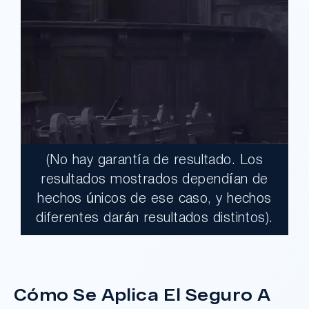
(No hay garantía de resultado. Los
$17,900,000.00
resultados mostrados dependían de
hechos únicos de ese caso, y hechos
Un jurado declaró al Condado de Los
diferentes darán resultados distintos).
Ángeles totalmente responsable de un
grave accidente que dejó a dos clientes
con necesidades médicas a largo plazo.
Cómo Se Aplica El Seguro A