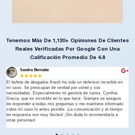
Tenemos Más De 1,120+ Opiniones De Clientes
Reales Verificadas Por Google Con Una
Calificación Promedio De 4.8
Sandra Bernabe
★
★
★
★
★
El bufete de abogados Arash ha sido un defensor increíble en
R
mi caso. Se preocupan de verdad por usted y sus
m
necesidades. Especialmente mi gestora de casos, Cynthia
A
Gracia, que es increíble en lo que hace. Siempre se asegura
t
de responder a todas mis preguntas y me mantiene informado
d
sobre mi caso lo antes posible. ¡La comunicación y el tiempo
C
de respuesta son muy fáciles! ¡Sin duda lo recomendaría a
n
otras personas!
f
h
p