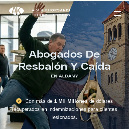
Abogados De
Resbalón Y Caída
EN ALBANY
Con más de
1 Mil Millones
de dólares
recuperados en indemnizaciones para clientes
lesionados.