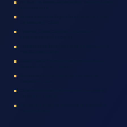
Por Qué Los Casos De Resbalón Y Caída En Albany
Son Diferentes
Cómo Se Aplica El Seguro A Las Reclamaciones
De Resbalón Y Caída
Lesiones Graves Comunes En Casos De
Responsabilidad De Locales
Estableciendo Responsabilidad Y Fechas Límite
Para Caídas En Albany
¿Quién Puede Presentar Una Reclamación De
Resbalón Y Caída En Albany?
Compensación Disponible Por Lesiones De
Resbalón Y Caída
Cómo Ayudan Nuestros Abogados De Lesiones
Por Caída En Albany
Contacta A Nuestros Abogados De Resbalón Y
Caída En Albany