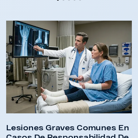
e
e
e
A
d
Lesiones Graves Comunes En
Casos De Responsabilidad De