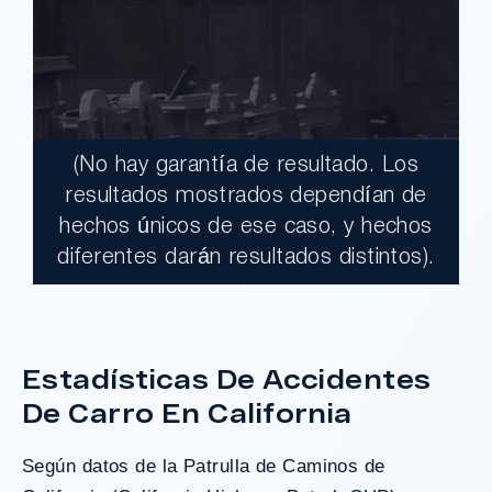
(No hay garantía de resultado. Los
$17,900,000.00
resultados mostrados dependían de
hechos únicos de ese caso, y hechos
Un jurado declaró al Condado de Los
diferentes darán resultados distintos).
Ángeles totalmente responsable de un
grave accidente que dejó a dos clientes
con necesidades médicas a largo plazo.
Estadísticas De Accidentes
De Carro En California
¿Tengo Un Caso?
Según datos de la
Patrulla de Caminos de