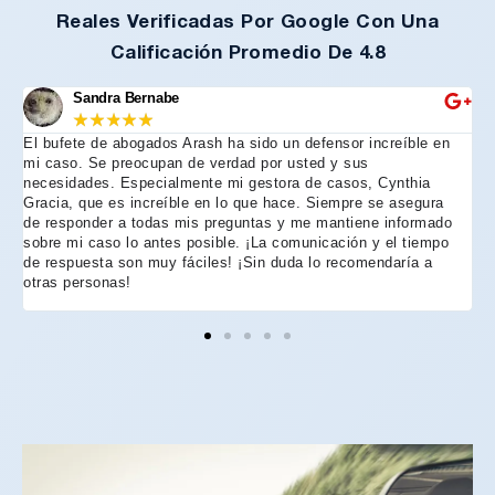
Reales Verificadas Por Google Con Una
Calificación Promedio De 4.8
Sandra Bernabe
★
★
★
★
★
El bufete de abogados Arash ha sido un defensor increíble en
R
mi caso. Se preocupan de verdad por usted y sus
m
necesidades. Especialmente mi gestora de casos, Cynthia
A
Gracia, que es increíble en lo que hace. Siempre se asegura
t
de responder a todas mis preguntas y me mantiene informado
d
sobre mi caso lo antes posible. ¡La comunicación y el tiempo
C
de respuesta son muy fáciles! ¡Sin duda lo recomendaría a
n
otras personas!
f
h
p
e
e
e
A
d