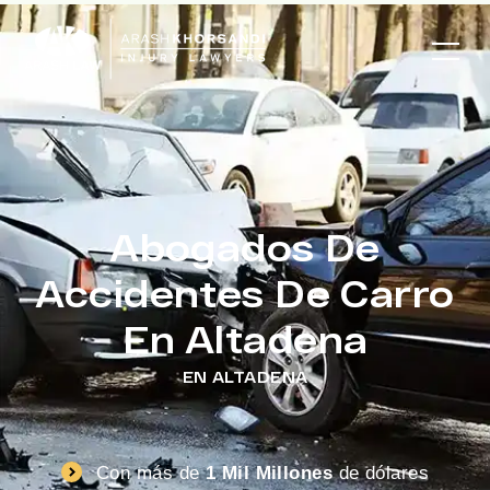
Abogados De
Accidentes De Carro
En Altadena
EN ALTADENA
Con más de
1 Mil Millones
de dólares