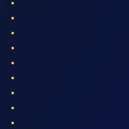
Factores Comunes Que Causan Accidentes De Carro
En Altadena, California
¿Cuáles Son Los Tipos De Accidentes De Carro En
Altadena?
Lesiones Comunes Sufridas En Un Accidente De
Carro
¿Dónde Y Cuándo Son Más Probables Los Accidentes
De Carro?
¿Qué Daños Podría Buscar En Una Reclamación Por
Accidente De Carro En Altadena?
Plazos Para Presentar Reclamaciones Por
Accidentes De Carro En Altadena
¿Qué Hacer Después De Un Accidente De Carro En
Altadena, CA?
¿Por Qué Elegir Arash Law Después De Un Accidente
De Carro En Altadena, CA?
Llama A Nuestros Abogados De Accidentes De Carro
En Altadena