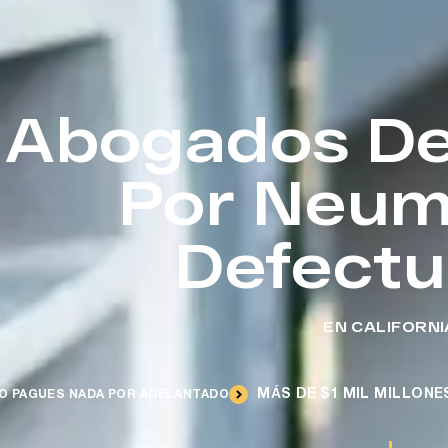
Abogados De
Por Neum
Defect
EN CALIFORNI
MÁS DE $1 MIL MILLON
O PAGUES NADA POR ADELANTADO