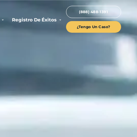
(888) 488-1391
Registro De Éxitos
¿Tengo Un Caso?