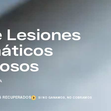
 Lesiones
áticos
uosos
A
ES RECUPERADOS
SI NO GANAMOS, NO COBRAMOS