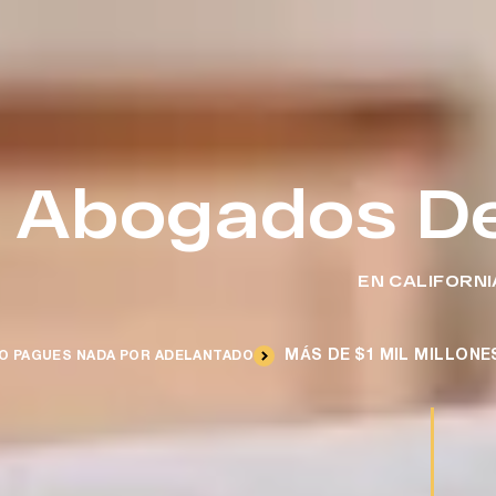
Abogados De 
EN CALIFORNI
MÁS DE $1 MIL MILLON
O PAGUES NADA POR ADELANTADO