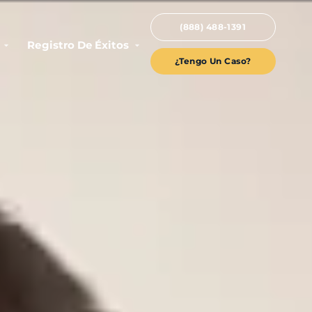
(888) 488-1391
Registro De Éxitos
¿Tengo Un Caso?