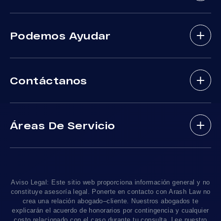
Abogados De Accidentes De Bicicletas
Podemos Ayudar
Abogados De Accidentes Con Lesiones
Cerebrales
Sobre Nosotros
Abogados De Accidente De Autobus
Contáctanos
Nuestros Abogados
Mordeduras De Perros
Areas De Practica
Víctimas De Accidentes De DUI
(888) 488-1391
Resultados De Casos
Accidentes En Viajes-Compartido Uber Y Lyft
Áreas De Servicio
Testimonios
Accidentes En Motocicleta
¿Tengo Un Caso?
Accidentes De Trafico Locales
Accidentes Peatonales
Los Angeles
, CA 90010
Blog De Lesiones Personales
Responsabilidad Del Producto
Charlemos
Linea De 24hrs: (213) 277-5878
Preguntas Frecuentes
Abogados De Accidentes De Tren
Linea De 24hrs: (310) 277-7529
Aviso Legal: Este sitio web proporciona información general y no
Contáctanos
Accidentes De Camiones
constituye asesoría legal. Ponerte en contacto con Arash Law no
Disponible Sólo Con Cita Previa
crea una relación abogado–cliente. Nuestros abogados te
Empleos
Abogados De Muerte Por Negligencia
explicarán el acuerdo de honorarios por contingencia y cualquier
costo relacionado con el caso durante tu consulta. Lee nuestro