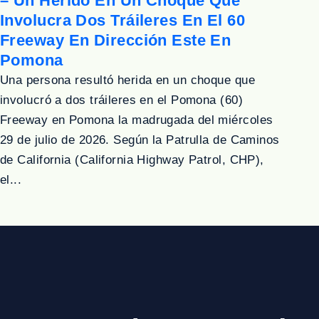
– Un Herido En Un Choque Que
Involucra Dos Tráileres En El 60
Freeway En Dirección Este En
Pomona
Una persona resultó herida en un choque que
involucró a dos tráileres en el Pomona (60)
Freeway en Pomona la madrugada del miércoles
29 de julio de 2026. Según la Patrulla de Caminos
de California (California Highway Patrol, CHP),
el...