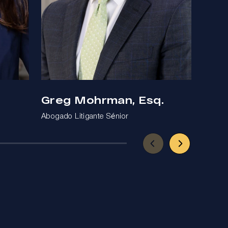
Greg Mohrman, Esq.
Ben
Abogado Litigante Sénior
Abogad