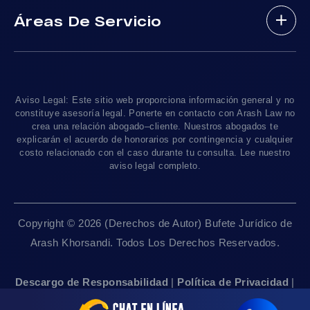
Resultados De Casos
Accidentes En Viajes-Compartido Uber Y Lyft
Áreas De Servicio
Testimonios
Accidentes En Motocicleta
¿Tengo Un Caso?
Accidentes De Trafico Locales
Accidentes Peatonales
Los Angeles
, CA 90010
Blog De Lesiones Personales
Responsabilidad Del Producto
Charlemos
Linea De 24hrs: (213) 277-5878
Preguntas Frecuentes
Abogados De Accidentes De Tren
Linea De 24hrs: (310) 277-7529
Aviso Legal: Este sitio web proporciona información general y no
Contáctanos
Accidentes De Camiones
constituye asesoría legal. Ponerte en contacto con Arash Law no
Disponible Sólo Con Cita Previa
crea una relación abogado–cliente. Nuestros abogados te
Empleos
Abogados De Muerte Por Negligencia
explicarán el acuerdo de honorarios por contingencia y cualquier
costo relacionado con el caso durante tu consulta. Lee nuestro
Mapa Del Sitio
Sacramento, CA 95825
aviso legal completo.
Linea De 24hrs: (916) 414-9552
Pautas Editoriales
Disponible Sólo Con Cita Previa
Copyright © 2026 (Derechos de Autor) Bufete Jurídico de
San Francisco, CA 94111
Arash Khorsandi. Todos Los Derechos Reservados.
Linea De 24hrs: (415) 969-7799
Disponible Sólo Con Cita Previa
Descargo de Responsabilidad
|
Política de Privacidad
|
Accesibilidad
|
Empleos
|
Mapa Del Sitio