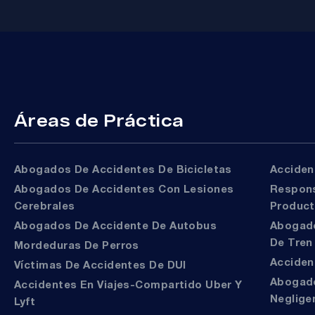
Áreas de Práctica
Abogados De Accidentes De Bicicletas
Accide
Abogados De Accidentes Con Lesiones
Responsabilidad Del
Cerebrales
Produc
Abogados De Accidente De Autobus
Abogados De Accidentes
De Tren
Mordeduras De Perros
Accide
Víctimas De Accidentes De DUI
Abogados De Muerte Por
Accidentes En Viajes-Compartido Uber Y
Neglige
Lyft