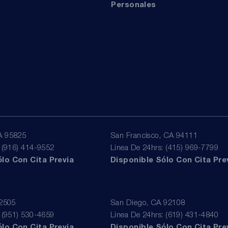
Personales
A 95825
San Francisco, CA 94111
: (916) 414-9552
Linea De 24hrs: (415) 969-7799
lo Con Cita Previa
Disponible Sólo Con Cita Pre
92505
San Diego, CA 92108
: (951) 530-4659
Linea De 24hrs: (619) 431-4840
lo Con Cita Previa
Disponible Sólo Con Cita Pre