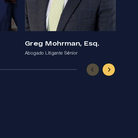
Greg Mohrman, Esq.
Ben
Abogado Litigante Sénior
Abogad