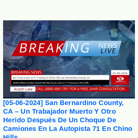
[05-06-2024] San Bernardino County,
CA – Un Trabajador Muerto Y Otro
Herido Después De Un Choque De
Camiones En La Autopista 71 En Chino
Hills