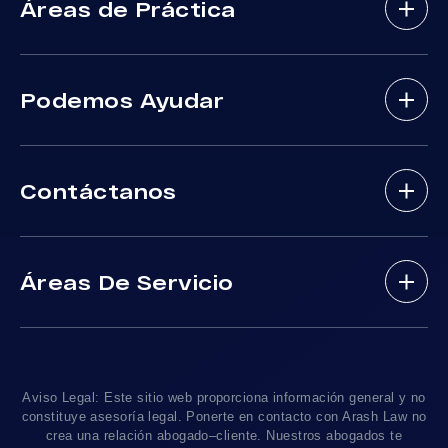
Áreas de Práctica
Abogados De Accidentes De Bicicletas
Podemos Ayudar
Abogados De Accidentes Con Lesiones
Cerebrales
Sobre Nosotros
Abogados De Accidente De Autobus
Contáctanos
Nuestros Abogados
Mordeduras De Perros
Areas De Practica
Víctimas De Accidentes De DUI
(888) 488-1391
Resultados De Casos
Accidentes En Viajes-Compartido Uber Y Lyft
Áreas De Servicio
Testimonios
Accidentes En Motocicleta
¿Tengo Un Caso?
Accidentes De Trafico Locales
Accidentes Peatonales
Los Angeles
, CA 90010
Blog De Lesiones Personales
Responsabilidad Del Producto
Charlemos
Linea De 24hrs: (213) 277-5878
Preguntas Frecuentes
Abogados De Accidentes De Tren
Linea De 24hrs: (310) 277-7529
Aviso Legal: Este sitio web proporciona información general y no
Contáctanos
Accidentes De Camiones
constituye asesoría legal. Ponerte en contacto con Arash Law no
Disponible Sólo Con Cita Previa
crea una relación abogado–cliente. Nuestros abogados te
Empleos
Abogados De Muerte Por Negligencia