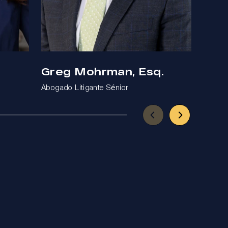
Greg Mohrman, Esq.
Ben
Abogado Litigante Sénior
Abogad