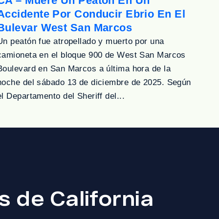
CA – Muere Un Peatón En Un
Accidente Por Conducir Ebrio En El
Bulevar West San Marcos
Un peatón fue atropellado y muerto por una
camioneta en el bloque 900 de West San Marcos
Boulevard en San Marcos a última hora de la
noche del sábado 13 de diciembre de 2025. Según
el Departamento del Sheriff del...
 de California