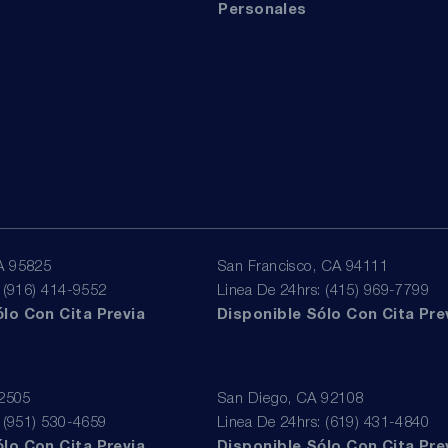
Personales
A 95825
San Francisco, CA 94111
: (916) 414-9552
Linea De 24hrs: (415) 969-7799
lo Con Cita Previa
Disponible Sólo Con Cita Pre
92505
San Diego, CA 92108
: (951) 530-4659
Linea De 24hrs: (619) 431-4840
lo Con Cita Previa
Disponible Sólo Con Cita Pre