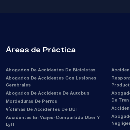
Áreas de Práctica
Abogados De Accidentes De Bicicletas
Accide
Abogados De Accidentes Con Lesiones
Responsabilidad Del
Cerebrales
Produc
Abogados De Accidente De Autobus
Abogados De Accidentes
De Tren
Mordeduras De Perros
Accide
Víctimas De Accidentes De DUI
Abogados De Muerte Por
Accidentes En Viajes-Compartido Uber Y
Neglige
Lyft