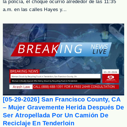
la policía, el choque ocurrió alrededor de las 11:35
a.m. en las calles Hayes y...
[05-29-2026] San Francisco County, CA
– Mujer Gravemente Herida Después De
Ser Atropellada Por Un Camión De
Reciclaje En Tenderloin