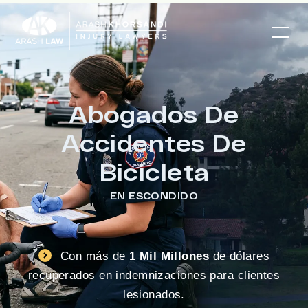
Abogados De
Accidentes De
Bicicleta
EN ESCONDIDO
Con más de
1 Mil Millones
de dólares
recuperados en indemnizaciones para clientes
lesionados.