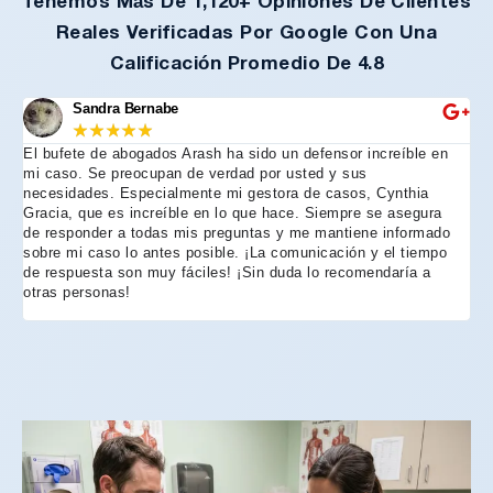
Tenemos Más De 1,120+ Opiniones De Clientes
Reales Verificadas Por Google Con Una
Calificación Promedio De 4.8
Sandra Bernabe
★
★
★
★
★
El bufete de abogados Arash ha sido un defensor increíble en
Re
mi caso. Se preocupan de verdad por usted y sus
más
necesidades. Especialmente mi gestora de casos, Cynthia
Arl
Gracia, que es increíble en lo que hace. Siempre se asegura
to
de responder a todas mis preguntas y me mantiene informado
de
sobre mi caso lo antes posible. ¡La comunicación y el tiempo
Co
de respuesta son muy fáciles! ¡Sin duda lo recomendaría a
no
otras personas!
fue
ho
po
en
ex
ex
Ar
de