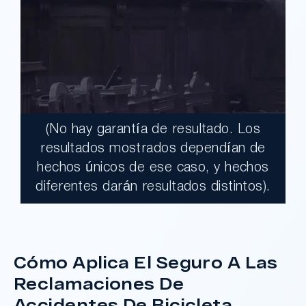
(No hay garantía de resultado. Los
$41,950,000.00
resultados mostrados dependían de
hechos únicos de ese caso, y hechos
Un jurado declaró a Walmart
diferentes darán resultados distintos).
parcialmente responsable después de
que clientes fueran atacados con un bat
de beisbol dejado en el piso de ventas.
Cómo Aplica El Seguro A Las
Reclamaciones De
¿Tengo Un Caso?
Accidentes De Bicicleta