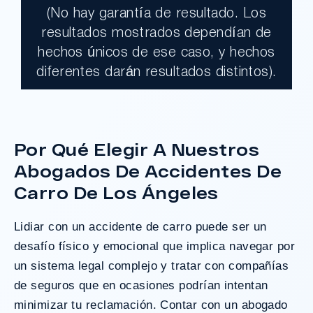
(No hay garantía de resultado. Los
$17,900,000.00
resultados mostrados dependían de
hechos únicos de ese caso, y hechos
Un jurado declaró al Condado de Los
diferentes darán resultados distintos).
Ángeles totalmente responsable de un
grave accidente que dejó a dos clientes
con necesidades médicas a largo plazo.
Por Qué Elegir A Nuestros
Abogados De Accidentes De
¿Tengo Un Caso?
Carro De Los Ángeles
Lidiar con un accidente de carro puede ser un
desafío físico y emocional que implica navegar por
un sistema legal complejo y tratar con compañías
de seguros que en ocasiones podrían intentan
minimizar tu reclamación. Contar con un abogado