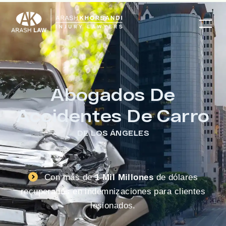
Abogados De
Accidentes De Carro
DE LOS ÁNGELES
Con más de
1 Mil Millones
de dólares
recuperados en indemnizaciones para clientes
lesionados.