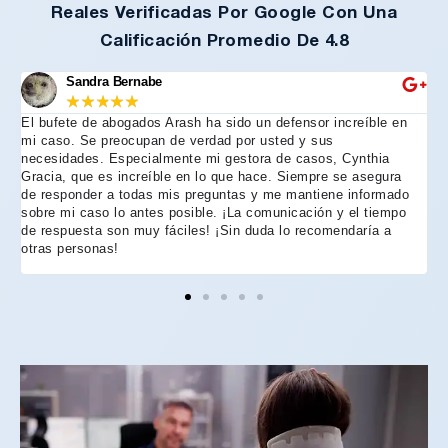
Reales Verificadas Por Google Con Una
Calificación Promedio De 4.8
Sandra Bernabe
★
★
★
★
★
El bufete de abogados Arash ha sido un defensor increíble en
R
mi caso. Se preocupan de verdad por usted y sus
m
necesidades. Especialmente mi gestora de casos, Cynthia
A
Gracia, que es increíble en lo que hace. Siempre se asegura
t
de responder a todas mis preguntas y me mantiene informado
d
sobre mi caso lo antes posible. ¡La comunicación y el tiempo
C
de respuesta son muy fáciles! ¡Sin duda lo recomendaría a
n
otras personas!
f
h
p
e
e
e
A
d