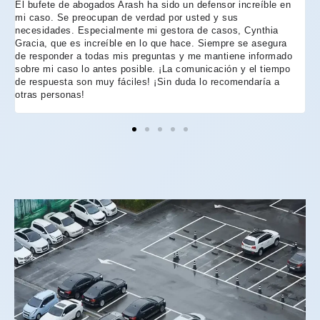
El bufete de abogados Arash ha sido un defensor increíble en
R
mi caso. Se preocupan de verdad por usted y sus
m
necesidades. Especialmente mi gestora de casos, Cynthia
A
Gracia, que es increíble en lo que hace. Siempre se asegura
t
de responder a todas mis preguntas y me mantiene informado
d
sobre mi caso lo antes posible. ¡La comunicación y el tiempo
C
de respuesta son muy fáciles! ¡Sin duda lo recomendaría a
n
otras personas!
f
h
p
e
e
e
A
d