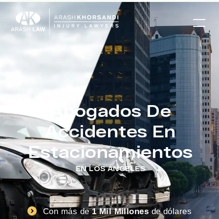
Abogados De
Accidentes En
Estacionamientos
EN LOS ÁNGELES
Con más de
1 Mil Millones
de dólares