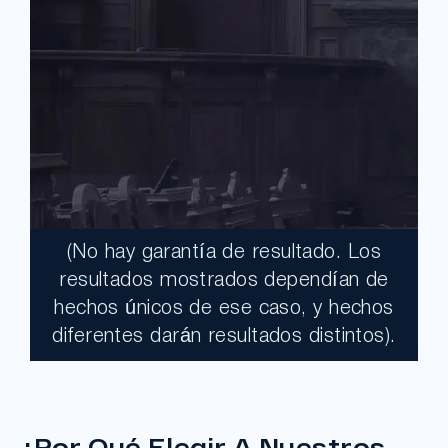
(No hay garantía de resultado. Los
$17,900,000.00
resultados mostrados dependían de
hechos únicos de ese caso, y hechos
Un jurado declaró al Condado de Los
diferentes darán resultados distintos).
Ángeles totalmente responsable de un
grave accidente que dejó a dos clientes
con necesidades médicas a largo plazo.
¿Por Qué Elegir A Nuestros