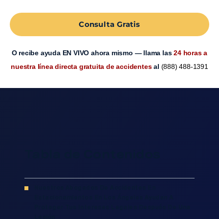
Consulta Gratis
O recibe ayuda EN VIVO ahora mismo — llama las
24 horas a
nuestra línea directa gratuita de accidentes
al
(888) 488-1391
Tabla de Contenidos
Nuestros Abogados De Accidentes En
Estacionamientos En Los Ángeles Ayudan A
Proteger Tus Intereses Legales Después De Una
Lesión