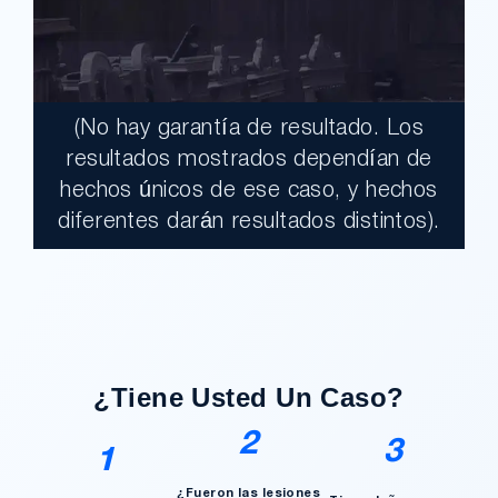
(No hay garantía de resultado. Los
$17,900,000.00
resultados mostrados dependían de
hechos únicos de ese caso, y hechos
Un jurado declaró al Condado de Los
diferentes darán resultados distintos).
Ángeles totalmente responsable de un
grave accidente que dejó a dos clientes
con necesidades médicas a largo plazo.
¿Tengo Un Caso?
¿Tiene Usted Un Caso?
2
3
1
¿Fueron las lesiones