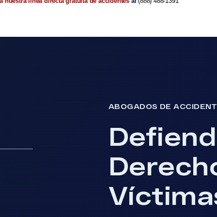
a nuestra línea directa gratuita de accidentes
al
(888) 488-1391
ABOGADOS DE ACCIDENT
Defiend
Derech
o Que
 Lesiones
Víctima
gados De
an