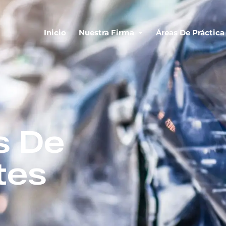
Inicio
Nuestra Firma
Áreas De Práctica
s De
tes