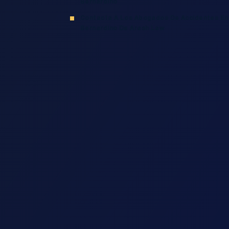
Bernardino
Contacta A Los Abogados De Accidentes En
Bernardino De Arash Law