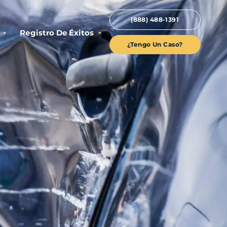
(888) 488-1391
Registro De Éxitos
¿Tengo Un Caso?