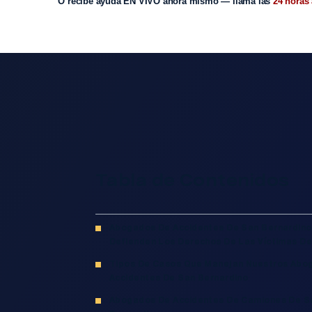
O recibe ayuda EN VIVO ahora mismo — llama las
24 horas 
Tabla de Contenidos
Abogados De Accidentes De San Bernardin
Defienden Los Derechos De Las Víctimas De
Tipos De Casos Que Manejan Nuestros Abo
Accidentes De San Bernardino
Abogados De Accidentes De Camiones De S