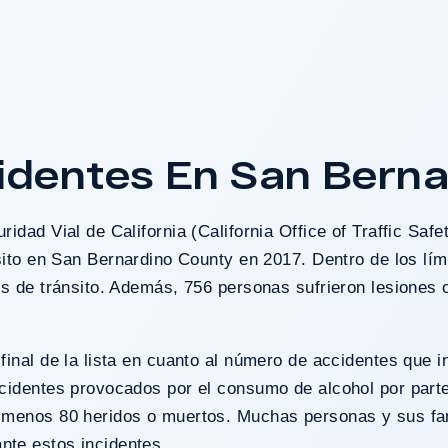
mart parcialmente
ue clientes fueran
l dejado en el piso de
identes En San Berna
aso?
idad Vial de California (
California Office of Traffic Saf
sito en
San Bernardino County
en 2017. Dentro de los lím
es de tránsito. Además, 756 personas sufrieron lesiones 
inal de la lista en cuanto al número de accidentes que i
ccidentes provocados por el consumo de alcohol por part
l menos 80 heridos o muertos. Muchas personas y sus fa
nte estos incidentes.