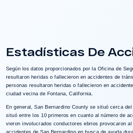
Un jurado declaró a Wal
responsable después de q
atacados con un bat de beisbo
ventas.
Estadísticas De Acc
¿Tengo Un C
Según los datos proporcionados por la Oficina de Segur
resultaron heridas o fallecieron en accidentes de trán
personas resultaron heridas o fallecieron en accident
ciudad vecina de Fontana, California.
En general, San Bernardino County se situó cerca del f
situó entre los 10 primeros en cuanto al número de a
vieron involucrados conductores ebrios provocaron a
accidentes de San Bernardino en busca de ayuda dura