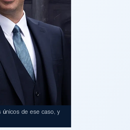
 únicos de ese caso, y
$17,