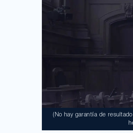
(No hay garantía de resultad
h
$41,950,