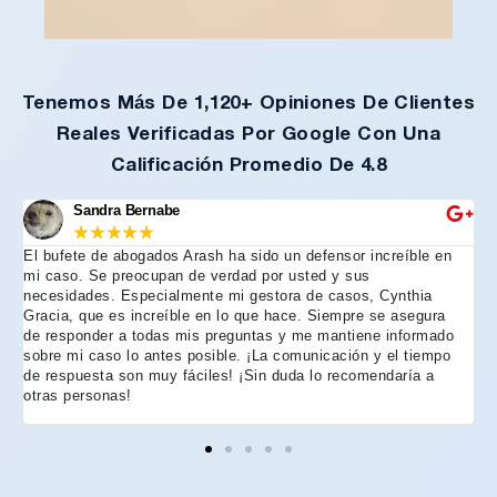
Tenemos Más De 1,120+ Opiniones De Clientes
Reales Verificadas Por Google Con Una
Calificación Promedio De 4.8
Sandra Bernabe
★
★
★
★
★
El bufete de abogados Arash ha sido un defensor increíble en
R
mi caso. Se preocupan de verdad por usted y sus
m
necesidades. Especialmente mi gestora de casos, Cynthia
A
Gracia, que es increíble en lo que hace. Siempre se asegura
t
de responder a todas mis preguntas y me mantiene informado
d
sobre mi caso lo antes posible. ¡La comunicación y el tiempo
C
de respuesta son muy fáciles! ¡Sin duda lo recomendaría a
n
otras personas!
f
h
p
e
e
e