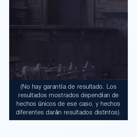
(No hay garantía de resultado. Los
$17,900,000.00
resultados mostrados dependían de
hechos únicos de ese caso, y hechos
Un jurado declaró al Condado de Los
diferentes darán resultados distintos).
Ángeles totalmente responsable de un
grave accidente que dejó a dos clientes
con necesidades médicas a largo plazo.