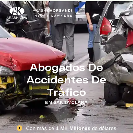
Abogados De
Accidentes De
Tráfico
EN SANTA CLARA
Con más de
1 Mil Millones
de dólares