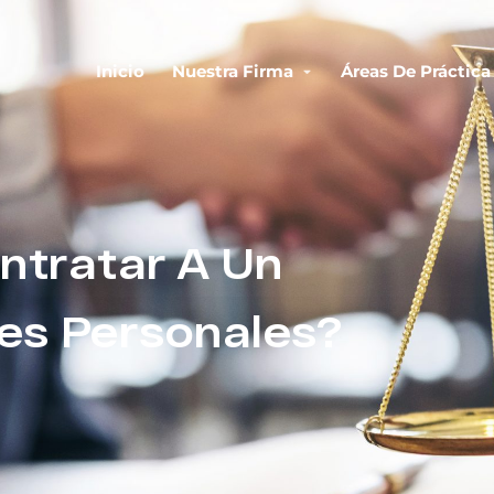
Inicio
Nuestra Firma
Áreas De Práctica
ntratar A Un
es Personales?