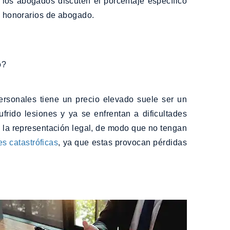
los abogados discuten el porcentaje específico
ás honorarios de abogado.
o?
rsonales tiene un precio elevado suele ser un
rido lesiones y ya se enfrentan a dificultades
a la representación legal, de modo que no tengan
es catastróficas
, ya que estas provocan pérdidas