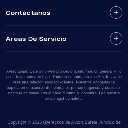
Sobre Nosotros
Abogados De Accidente De Autobus
Contáctanos
Nuestros Abogados
Mordeduras De Perros
Areas De Practica
Víctimas De Accidentes De DUI
(888) 488-1391
Resultados De Casos
Accidentes En Viajes-Compartido Uber Y Lyft
Áreas De Servicio
Testimonios
Accidentes En Motocicleta
¿Tengo Un Caso?
Accidentes De Trafico Locales
Accidentes Peatonales
Los Angeles
, CA 90010
Blog De Lesiones Personales
Responsabilidad Del Producto
Charlemos
Linea De 24hrs: (213) 277-5878
Preguntas Frecuentes
Abogados De Accidentes De Tren
Linea De 24hrs: (310) 277-7529
Aviso Legal: Este sitio web proporciona información general y no
Contáctanos
Accidentes De Camiones
constituye asesoría legal. Ponerte en contacto con Arash Law no
Disponible Sólo Con Cita Previa
crea una relación abogado–cliente. Nuestros abogados te
Empleos
Abogados De Muerte Por Negligencia
explicarán el acuerdo de honorarios por contingencia y cualquier
costo relacionado con el caso durante tu consulta. Lee nuestro
Mapa Del Sitio
Sacramento, CA 95825
aviso legal completo.
Linea De 24hrs: (916) 414-9552
Pautas Editoriales
Disponible Sólo Con Cita Previa
Copyright © 2026 (Derechos de Autor) Bufete Jurídico de