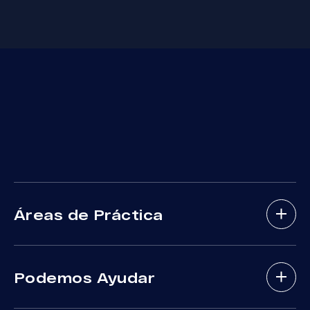
Áreas de Práctica
Abogados De Accidentes De Bicicletas
Podemos Ayudar
Abogados De Accidentes Con Lesiones
Cerebrales