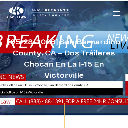
[05-28-2026] San Bernardino
County, CA – Dos Tráileres
Chocan En La I-15 En
Victorville