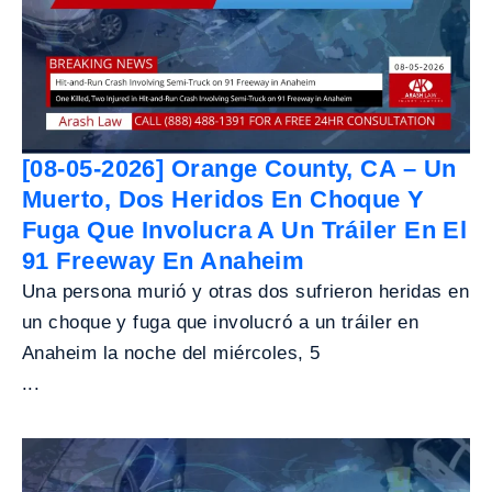
[08-05-2026] Orange County, CA – Un
Muerto, Dos Heridos En Choque Y
Fuga Que Involucra A Un Tráiler En El
91 Freeway En Anaheim
Una persona murió y otras dos sufrieron heridas en
un choque y fuga que involucró a un tráiler en
Anaheim la noche del miércoles, 5
...