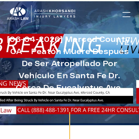
[06-04-2026] Merced County,
CA – Peatón Muere Después
De Ser Atropellado Por
Vehículo En Santa Fe Dr.
Cerca De Eucalyptus Ave.