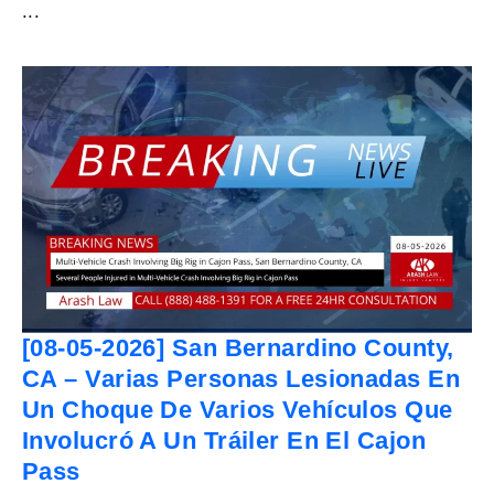
...
[08-05-2026] San Bernardino County,
CA – Varias Personas Lesionadas En
Un Choque De Varios Vehículos Que
Involucró A Un Tráiler En El Cajon
Pass