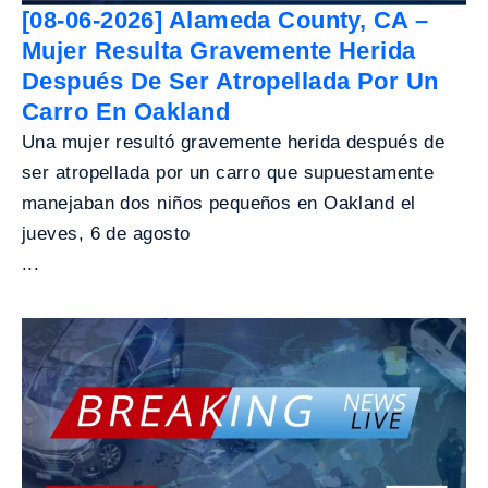
[08-06-2026] Alameda County, CA –
Mujer Resulta Gravemente Herida
Después De Ser Atropellada Por Un
Carro En Oakland
Una mujer resultó gravemente herida después de
ser atropellada por un carro que supuestamente
manejaban dos niños pequeños en Oakland el
jueves, 6 de agosto
...