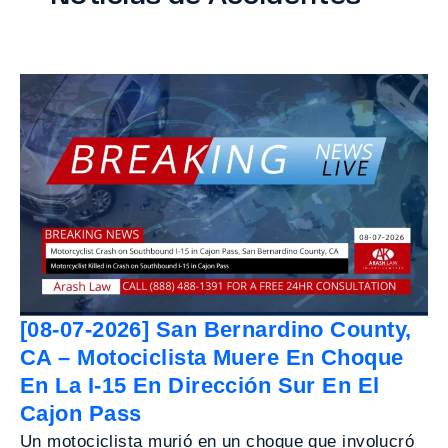
[08-07-2026] San Bernardino County,
CA – Motociclista Muere En Choque
En La I-15 En Dirección Sur En El
Cajon Pass
Un motociclista murió en un choque que involucró