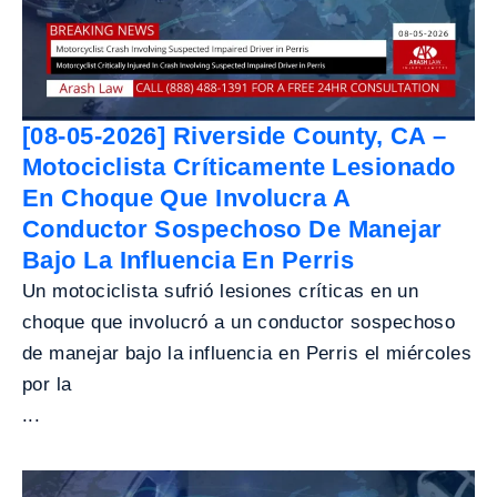
[08-05-2026] Riverside County, CA –
Motociclista Críticamente Lesionado
En Choque Que Involucra A
Conductor Sospechoso De Manejar
Bajo La Influencia En Perris
Un motociclista sufrió lesiones críticas en un
choque que involucró a un conductor sospechoso
de manejar bajo la influencia en Perris el miércoles
por la
...