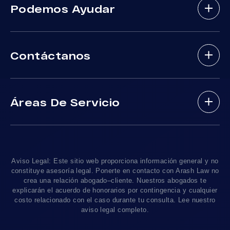
Podemos Ayudar
Abogados De Accidentes Con Lesiones
Cerebrales
Sobre Nosotros
Abogados De Accidente De Autobus
Contáctanos
Nuestros Abogados
Mordeduras De Perros
Areas De Practica
Víctimas De Accidentes De DUI
(888) 488-1391
Resultados De Casos
Accidentes En Viajes-Compartido Uber Y Lyft
Áreas De Servicio
Testimonios
Accidentes En Motocicleta
¿Tengo Un Caso?
Accidentes De Trafico Locales
Accidentes Peatonales
Los Angeles
, CA 90010
Blog De Lesiones Personales
Responsabilidad Del Producto
Charlemos
Linea De 24hrs: (213) 277-5878
Preguntas Frecuentes
Abogados De Accidentes De Tren
Linea De 24hrs: (310) 277-7529
Aviso Legal: Este sitio web proporciona información general y no
Contáctanos
Accidentes De Camiones
constituye asesoría legal. Ponerte en contacto con Arash Law no
Disponible Sólo Con Cita Previa
crea una relación abogado–cliente. Nuestros abogados te
Empleos
Abogados De Muerte Por Negligencia
explicarán el acuerdo de honorarios por contingencia y cualquier
costo relacionado con el caso durante tu consulta. Lee nuestro
Mapa Del Sitio
Sacramento, CA 95825
aviso legal completo.
Linea De 24hrs: (916) 414-9552
Pautas Editoriales