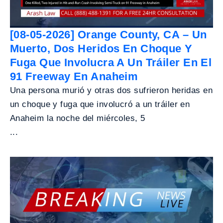
[08-05-2026] Orange County, CA – Un
Muerto, Dos Heridos En Choque Y
Fuga Que Involucra A Un Tráiler En El
91 Freeway En Anaheim
Una persona murió y otras dos sufrieron heridas en
un choque y fuga que involucró a un tráiler en
Anaheim la noche del miércoles, 5
...