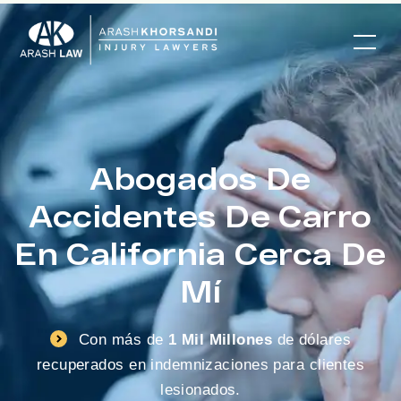
Abogados De
Accidentes De Carro
En California Cerca De
Mí
Con más de
1 Mil Millones
de dólares
recuperados en indemnizaciones para clientes
lesionados.