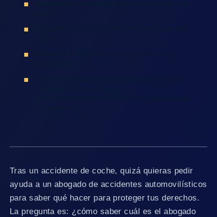
Abogados De Accidentes De Carro Cerca De San
Diego
Abogados De Accidentes De Carro Cerca De Los
Ángeles
Abogados De Accidentes De Carro Cerca De
Silicon Valley
Nuestros Abogados De Accidentes De Carro En
California Están Aquí Para Ti,
Independientemente De En Qué Parte Del Estado
Te Encuentres
Tras un accidente de coche, quizá quieras pedir
ayuda a un abogado de accidentes automovilísticos
para saber qué hacer para proteger tus derechos.
La pregunta es: ¿cómo saber cuál es el abogado