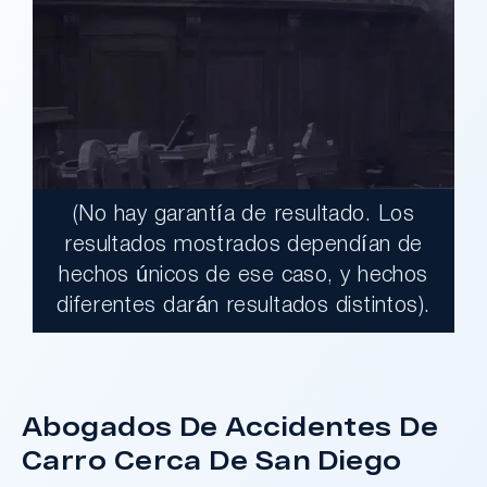
(No hay garantía de resultado. Los
$17,900,000.00
resultados mostrados dependían de
hechos únicos de ese caso, y hechos
Un jurado declaró al Condado de Los
diferentes darán resultados distintos).
Ángeles totalmente responsable de un
grave accidente que dejó a dos clientes
con necesidades médicas a largo plazo.
Abogados De Accidentes De
Carro Cerca De San Diego
¿Tengo Un Caso?