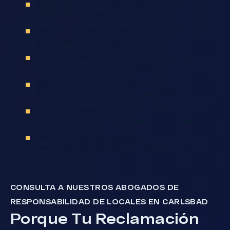
Por Qué Los Casos De Responsabilidad De
Locales En Carlsbad Son Diferentes
Lesiones Comunes En Accidentes De
Responsabilidad De Locales
Cómo Se Aplica La Ley De Responsabilidad De
Locales De California En Carlsbad
¿Qué Se Debe Probar En Un Caso De
Responsabilidad De Locales En Carlsbad?
Lo Que Los Abogados De Responsabilidad De
Locales En Carlsbad Pueden Hacer Por Tu Caso
Habla Con Nuestros Abogados De
Responsabilidad De Locales En Carlsbad
CONSULTA A NUESTROS ABOGADOS DE
RESPONSABILIDAD DE LOCALES EN CARLSBAD
Porque Tu Reclamación