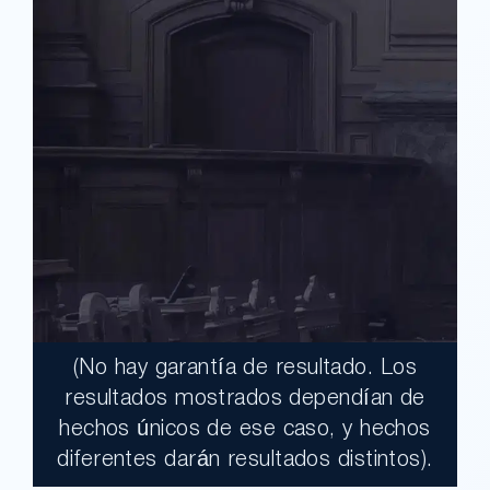
(No hay garantía de resultado. Los
$17,900,000.00
resultados mostrados dependían de
hechos únicos de ese caso, y hechos
Un jurado declaró al Condado de Los
diferentes darán resultados distintos).
Ángeles totalmente responsable de un