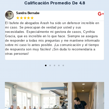
Calificación Promedio De 4.8
Sandra Bernabe
★
★
★
★
★
El bufete de abogados Arash ha sido un defensor increíble en
R
mi caso. Se preocupan de verdad por usted y sus
m
necesidades. Especialmente mi gestora de casos, Cynthia
A
Gracia, que es increíble en lo que hace. Siempre se asegura
t
de responder a todas mis preguntas y me mantiene informado
d
sobre mi caso lo antes posible. ¡La comunicación y el tiempo
C
de respuesta son muy fáciles! ¡Sin duda lo recomendaría a
n
otras personas!
f
h
p
e
e
e
A
d