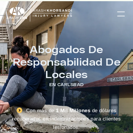
Abogados De
Responsabilidad De
Locales
EN CARLSBAD
Con más de
1 Mil Millones
de dólares
recuperados en indemnizaciones para clientes
lesionados.