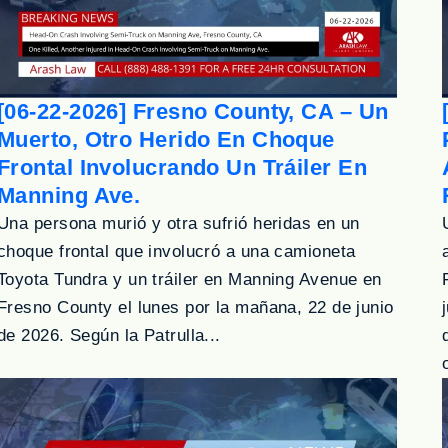
[06-22-2026] Fresno County, CA – Un
Muerto, Otro Herido En Choque
Frontal Involucrando Un Tráiler En
Manning Ave.
Una persona murió y otra sufrió heridas en un
choque frontal que involucró a una camioneta
Toyota Tundra y un tráiler en Manning Avenue en
Fresno County el lunes por la mañana, 22 de junio
de 2026. Según la Patrulla...