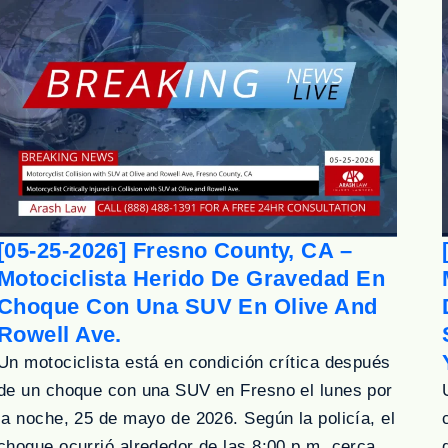
[05-25-2026] Fresno County, CA –
Motociclista Herido De Gravedad En
Choque Con Una SUV En Olive And
Rowell Ave.
Un motociclista está en condición crítica después
de un choque con una SUV en Fresno el lunes por
la noche, 25 de mayo de 2026. Según la policía, el
choque ocurrió alrededor de las 8:00 p.m. cerca