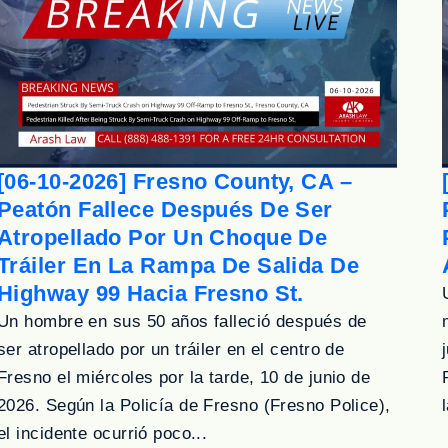
[06-10-2026] Fresno County, CA –
Peatón Fallece Después De Ser
Atropellado Por Un Choque De
Tráiler En La Rampa De Salida De
Highway 99 Hacia Fresno St.
Un hombre en sus 50 años falleció después de
ser atropellado por un tráiler en el centro de
Fresno el miércoles por la tarde, 10 de junio de
2026. Según la Policía de Fresno (Fresno Police),
el incidente ocurrió poco...