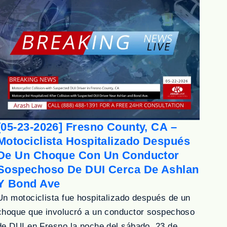
[05-23-2026] Fresno County, CA –
Motociclista Hospitalizado Después
De Un Choque Con Un Conductor
Sospechoso De DUI Cerca De Ashlan
Y Bond Ave
Un motociclista fue hospitalizado después de un
choque que involucró a un conductor sospechoso
de DUI en Fresno la noche del sábado, 23 de