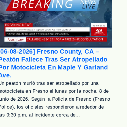
[06-08-2026] Fresno County, CA –
Peatón Fallece Tras Ser Atropellado
Por Motocicleta En Maple Y Garland
Ave.
Un peatón murió tras ser atropellado por una
motocicleta en Fresno el lunes por la noche, 8 de
junio de 2026. Según la Policía de Fresno (Fresno
Police), los oficiales respondieron alrededor de
las 9:30 p.m. al incidente cerca de...