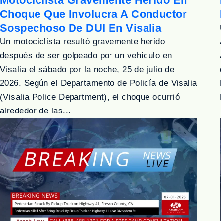
Motociclista Gravemente Herido En
Choque Que Involucra A Conductor
Sospechoso De DUI En Visalia
Un motociclista resultó gravemente herido
después de ser golpeado por un vehículo en
Visalia el sábado por la noche, 25 de julio de
2026. Según el Departamento de Policía de Visalia
(Visalia Police Department), el choque ocurrió
alrededor de las...