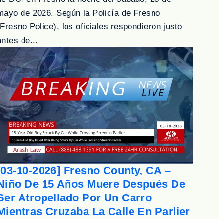
mayo de 2026. Según la Policía de Fresno
(Fresno Police), los oficiales respondieron justo
antes de...
[03-10-2026] Fresno County, CA –
Niño De 15 Años Muere Después De
Ser Atropellado Por Un Carro
Mientras Cruzaba La Calle En Parlier