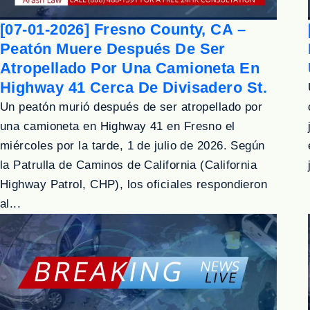
[07-01-2026] Fresno County, CA –
Peatón Muere Después De Ser
Atropellado Por Una Camioneta En
Highway 41 Cerca De Divisadero St.
Un peatón murió después de ser atropellado por
una camioneta en Highway 41 en Fresno el
miércoles por la tarde, 1 de julio de 2026. Según
la Patrulla de Caminos de California (California
Highway Patrol, CHP), los oficiales respondieron
al...