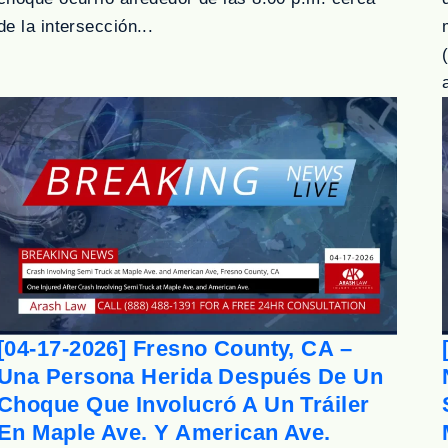
de la intersección...
[04-17-2026] Fresno County, CA –
Una Persona Herida Después De Un
Choque Que Involucró A Un Tráiler
En Maple Ave. Y American Ave.