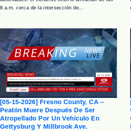
8 a.m. cerca de la intersección de...
[05-15-2026] Fresno County, CA –
Peatón Muere Después De Ser
Atropellado Por Un Vehículo En
Gettysburg Y Millbrook Ave.