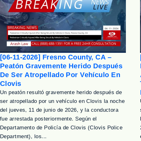
[06-11-2026] Fresno County, CA –
Peatón Gravemente Herido Después
De Ser Atropellado Por Vehículo En
Clovis
Un peatón resultó gravemente herido después de
ser atropellado por un vehículo en Clovis la noche
del jueves, 11 de junio de 2026, y la conductora
fue arrestada posteriormente. Según el
Departamento de Policía de Clovis (Clovis Police
Department), los...