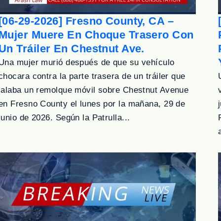
[06-29-2026] Fresno County, CA –
Mujer Muere En Choque Trasero Con
Un Tráiler En Chestnut Ave.
Una mujer murió después de que su vehículo
chocara contra la parte trasera de un tráiler que
jalaba un remolque móvil sobre Chestnut Avenue
en Fresno County el lunes por la mañana, 29 de
junio de 2026. Según la Patrulla...