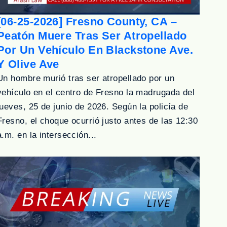
[06-25-2026] Fresno County, CA –
Peatón Muere Tras Ser Atropellado
Por Un Vehículo En Blackstone Ave.
Y Olive Ave
Un hombre murió tras ser atropellado por un
vehículo en el centro de Fresno la madrugada del
jueves, 25 de junio de 2026. Según la policía de
Fresno, el choque ocurrió justo antes de las 12:30
a.m. en la intersección...