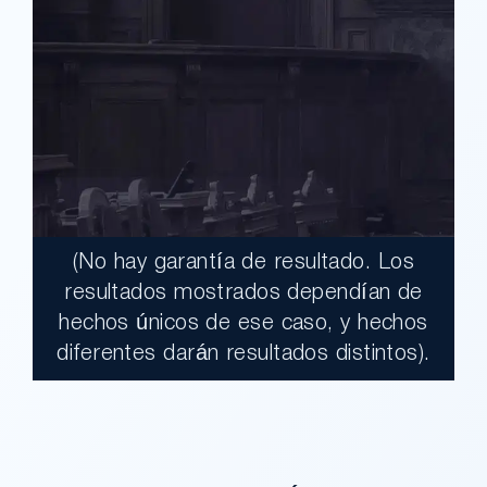
(No hay garantía de resultado. Los
$17,900,000.00
resultados mostrados dependían de
hechos únicos de ese caso, y hechos
Un jurado declaró al Condado de Los
diferentes darán resultados distintos).
Ángeles totalmente responsable de un
grave accidente que dejó a dos clientes
con necesidades médicas a largo plazo.