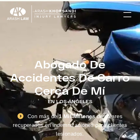
Abogado De
Accidentes De Carro
Cerca De Mí
EN LOS ÁNGELES
Con más de
1 Mil Millones
de dólares
recuperados en indemnizaciones para clientes
lesionados.