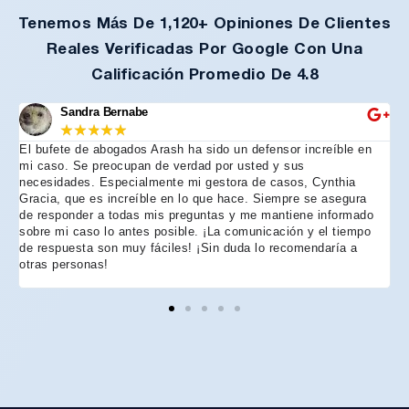
Tenemos Más De 1,120+ Opiniones De Clientes
Reales Verificadas Por Google Con Una
Calificación Promedio De 4.8
Sandra Bernabe
★
★
★
★
★
El bufete de abogados Arash ha sido un defensor increíble en
R
mi caso. Se preocupan de verdad por usted y sus
m
necesidades. Especialmente mi gestora de casos, Cynthia
A
Gracia, que es increíble en lo que hace. Siempre se asegura
t
de responder a todas mis preguntas y me mantiene informado
d
sobre mi caso lo antes posible. ¡La comunicación y el tiempo
C
de respuesta son muy fáciles! ¡Sin duda lo recomendaría a
n
otras personas!
f
h
p
e
e
e
A
d