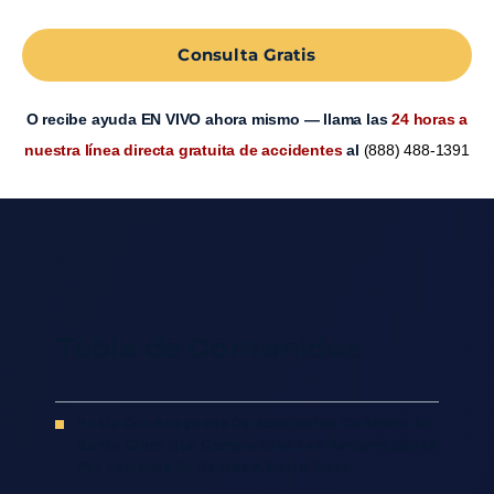
Consulta Gratis
O recibe ayuda EN VIVO ahora mismo — llama las
24 horas a
nuestra línea directa gratuita de accidentes
al
(888) 488-1391
Tabla de Contenidos
Habla Con Abogados De Accidentes De Airbnb En
Santa Clara Que Comprenden Las Reclamaciones
Por Lesiones En Rentas A Corto Plazo