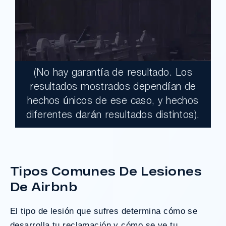
(No hay garantía de resultado. Los
$17,900,000.00
resultados mostrados dependían de
hechos únicos de ese caso, y hechos
Un jurado declaró al Condado de Los
diferentes darán resultados distintos).
Ángeles totalmente responsable de un
t
grave accidente que dejó a dos clientes
con necesidades médicas a largo plazo.
Tipos Comunes De Lesiones
De Airbnb
¿Tengo Un Caso?
El tipo de lesión que sufres determina cómo se
desarrolla tu reclamación y cómo se ve tu