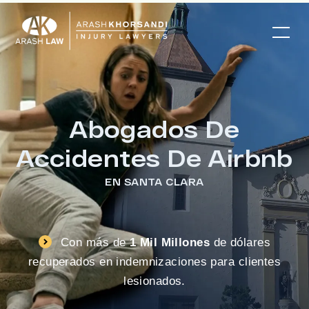
Abogados De
Accidentes De Airbnb
EN SANTA CLARA
Con más de
1 Mil Millones
de dólares
recuperados en indemnizaciones para clientes
lesionados.