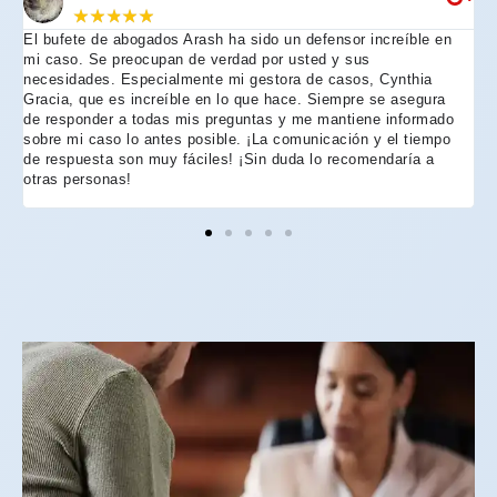
★
★
★
★
★
El bufete de abogados Arash ha sido un defensor increíble en
R
mi caso. Se preocupan de verdad por usted y sus
m
necesidades. Especialmente mi gestora de casos, Cynthia
A
Gracia, que es increíble en lo que hace. Siempre se asegura
t
de responder a todas mis preguntas y me mantiene informado
d
sobre mi caso lo antes posible. ¡La comunicación y el tiempo
C
de respuesta son muy fáciles! ¡Sin duda lo recomendaría a
n
otras personas!
f
h
p
e
e
e
A
d