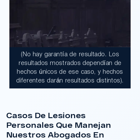
(No hay garantía de resultado. Los
$17,900,000.00
resultados mostrados dependían de
hechos únicos de ese caso, y hechos
Un jurado declaró al Condado de Los
diferentes darán resultados distintos).
Ángeles totalmente responsable de un
grave accidente que dejó a dos clientes
con necesidades médicas a largo plazo.
Casos De Lesiones
Personales Que Manejan
¿Tengo Un Caso?
Nuestros Abogados En