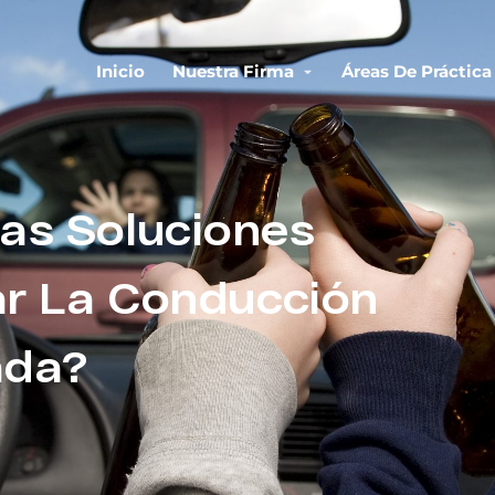
Inicio
Nuestra Firma
Áreas De Práctica
as Soluciones
ar La Conducción
ada?