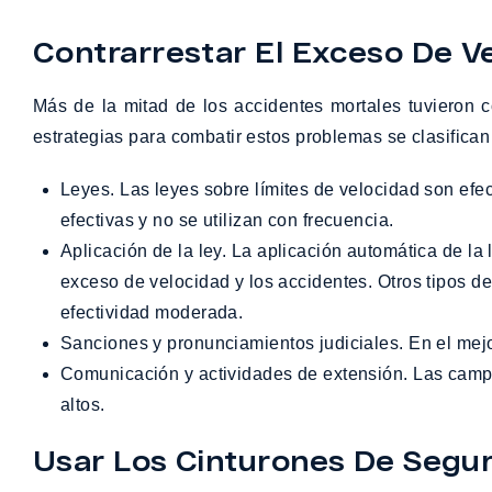
Contrarrestar El Exceso De V
Más de la mitad de los accidentes mortales tuvieron 
estrategias para combatir estos problemas se clasifican
Leyes. Las leyes sobre límites de velocidad son efectivas cuando se hacen cumplir. Las leyes dirigidas a la conducción agresiva o arriesgada no se consideran
efectivas y no se utilizan con frecuencia.
Aplicación de la ley. La aplicación automática de la ley, como las cámaras para detectar la velocidad, pueden reducir de manera efectiva la prevalencia del
exceso de velocidad y los accidentes. Otros tipos de 
efectividad moderada.
Sanciones y pronunciamientos judiciales. En el me
Comunicación y actividades de extensión. Las campañas para informar al público sobre el cumplimiento de las leyes son efectivas, pero los costos pueden ser
altos.
Usar Los Cinturones De Segu