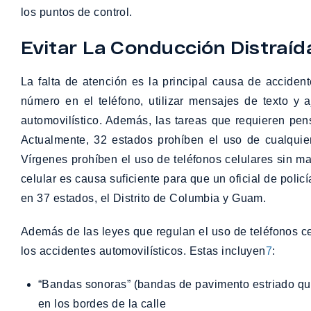
los puntos de control.
Evitar La Conducción Distraíd
La falta de atención es la principal causa de accident
número en el teléfono, utilizar mensajes de texto y a
automovilístico. Además, las tareas que requieren pens
Actualmente, 32 estados prohíben el uso de cualquier
Vírgenes prohíben el uso de teléfonos celulares sin ma
celular es causa suficiente para que un oficial de pol
en 37 estados, el Distrito de Columbia y Guam.
Además de las leyes que regulan el uso de teléfonos ce
los accidentes automovilísticos. Estas incluyen
7
:
“Bandas sonoras” (bandas de pavimento estriado que provocan un sonido similar al trueno cuando un vehículo pasa por encima) tanto en la línea central como
en los bordes de la calle