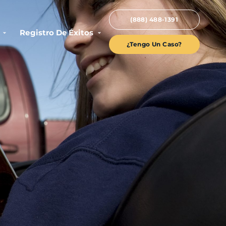
(888) 488-1391
Registro De Éxitos
¿Tengo Un Caso?