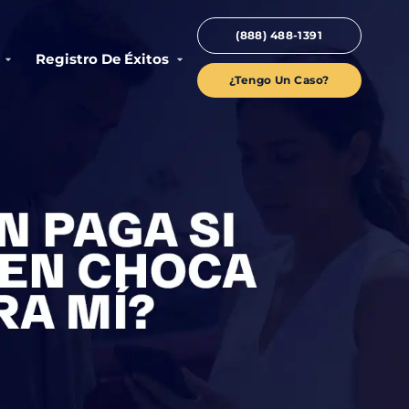
(888) 488-1391
Registro De Éxitos
¿Tengo Un Caso?