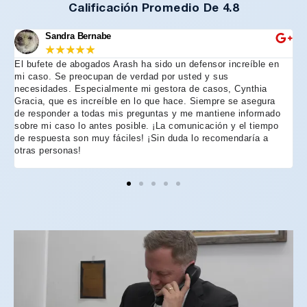
Calificación Promedio De 4.8
Sandra Bernabe
★
★
★
★
★
El bufete de abogados Arash ha sido un defensor increíble en
R
mi caso. Se preocupan de verdad por usted y sus
m
necesidades. Especialmente mi gestora de casos, Cynthia
A
Gracia, que es increíble en lo que hace. Siempre se asegura
t
de responder a todas mis preguntas y me mantiene informado
d
sobre mi caso lo antes posible. ¡La comunicación y el tiempo
C
de respuesta son muy fáciles! ¡Sin duda lo recomendaría a
n
otras personas!
f
h
p
e
e
e
A
d