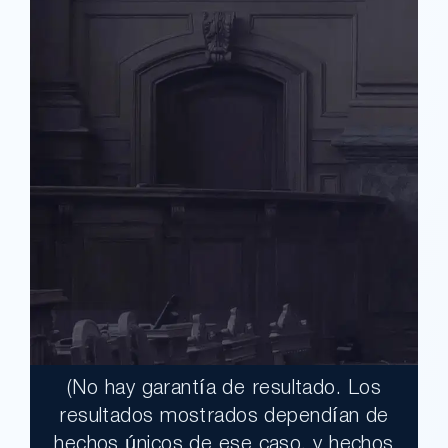
(No hay garantía de resultado. Los
$17,900,000.00
resultados mostrados dependían de
hechos únicos de ese caso, y hechos