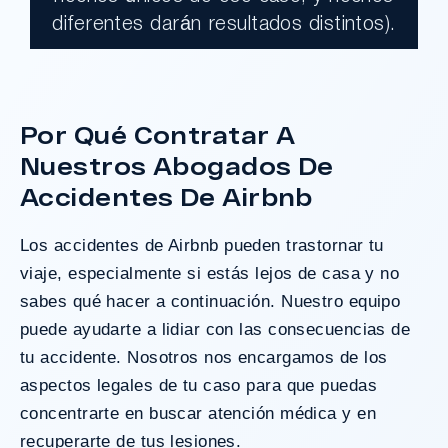
Un jurado declaró al Condado de Los
diferentes darán resultados distintos).
Ángeles totalmente responsable de un
grave accidente que dejó a dos clientes
con necesidades médicas a largo plazo.
Por Qué Contratar A
Nuestros Abogados De
¿Tengo Un Caso?
Accidentes De Airbnb
Los
accidentes de Airbnb
pueden trastornar tu
viaje, especialmente si estás lejos de casa y no
sabes qué hacer a continuación. Nuestro equipo
puede ayudarte a lidiar con las consecuencias de
tu accidente. Nosotros nos encargamos de los
aspectos legales de tu caso para que puedas
concentrarte en buscar atención médica y en
recuperarte de tus lesiones.