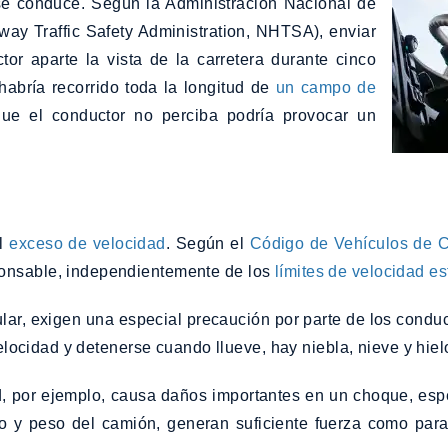
e conduce. Según la Administración Nacional de
way Traffic Safety Administration, NHTSA), enviar
or aparte la vista de la carretera durante cinco
abría recorrido toda la longitud de
un campo de
 que el conductor no perciba podría provocar un
el
exceso de velocidad
. Según el
Código de Vehículos de C
ponsable, independientemente de los
límites de velocidad e
cular, exigen una especial precaución por parte de los cond
velocidad y detenerse cuando llueve, hay niebla, nieve y hiel
, por ejemplo, causa daños importantes en un choque, esp
 y peso del camión, generan suficiente fuerza como para 