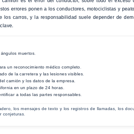
camión es el error del conductor, sobre todo el exceso de
 Estos errores ponen a los conductores, motociclistas y peat
os carros, y la responsabilidad suele depender de demos
clave.
s ángulos muertos.
 para un reconocimiento médico completo.
ado de la carretera y las lesiones visibles.
a del camión y los datos de la empresa.
ifornia en un plazo de 24 horas.
ntificar a todas las partes responsables.
dero, los mensajes de texto y los registros de llamadas, los do
r conjeturas.