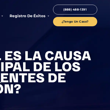
(888) 488-1391
Registro De Éxitos
¿Tengo Un Caso?