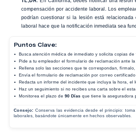
TL;DR
: En California, debes notificar una lesión
compensación por accidente laboral. Los emplead
podrían cuestionar si la lesión está relacionad
laboral hace que la notificación inmediata sea fu
Puntos Clave:
Busca atención médica de inmediato y solicita copias d
Pide a tu empleador el formulario de reclamación ante l
Rellena solo las secciones que te correspondan, fírmalo
Envía el formulario de reclamación por correo certifica
Redacta un informe del incidente que incluya la hora, el 
Haz un seguimiento si no recibes una carta sobre el est
Monitorea el plazo de
90 Días
que tiene la aseguradora p
Consejo:
Conserva las evidencia desde el principio: toma f
laborales, basándote únicamente en hechos observables.