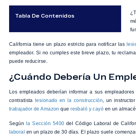
¿T
Tabla De Contenidos
mé
fu
California tiene un plazo estricto para notificar las
lesi
empleador. Si no cumples este breve plazo, tu reclam
puede reducirse.
¿Cuándo Debería Un Emplea
Los empleados deberían informar a sus empleadores de 
contratista
lesionado en la construcción
, un instruct
trabajador de Amazon
que
resbaló y cayó
en un almacé
Según
la Sección 5400
del Código Laboral de Califor
laboral
en un plazo de 30 días. El plazo suele comenzar a