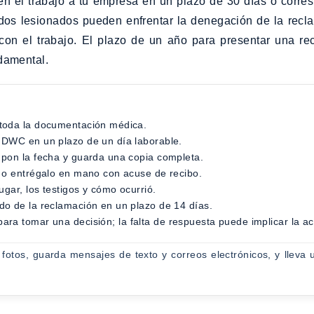
 en el trabajo a tu empresa en un plazo de 30 días o corres
os lesionados pueden enfrentar la denegación de la recl
a con el trabajo. El plazo de un año para presentar una 
ndamental.
e toda la documentación médica.
a DWC en un plazo de un día laborable.
, pon la fecha y guarda una copia completa.
do o entrégalo en mano con acuse de recibo.
lugar, los testigos y cómo ocurrió.
ado de la reclamación en un plazo de 14 días.
ara tomar una decisión; la falta de respuesta puede implicar la a
otos, guarda mensajes de texto y correos electrónicos, y lleva un