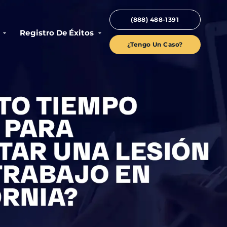
(888) 488-1391
Registro De Éxitos
¿Tengo Un Caso?