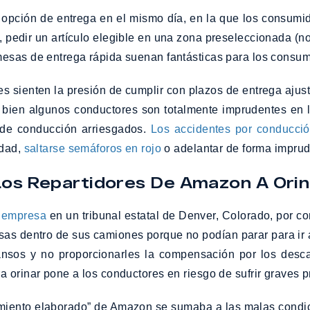
pción de entrega en el mismo día, en la que los consumido
pedir un artículo elegible en una zona preseleccionada (n
esas de entrega rápida suenan fantásticas para los consumi
 sienten la presión de cumplir con plazos de entrega ajusta
 bien algunos conductores son totalmente imprudentes en 
 de conducción arriesgados.
Los accidentes por conducci
idad,
saltarse semáforos en rojo
o adelantar de forma imprud
Los Repartidores De Amazon A Orin
a empresa
en un tribunal estatal de Denver, Colorado, por c
lsas dentro de sus camiones porque no podían parar para ir a
nsos y no proporcionarles la compensación por los descan
a orinar pone a los conductores en riesgo de sufrir graves 
iento elaborado” de Amazon se sumaba a las malas condici