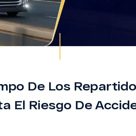
empo De Los Repartid
a El Riesgo De Accid