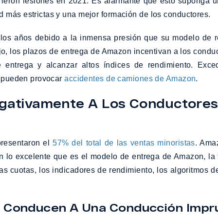
rieron lesiones en 2021. Es alarmante que esto suponga u
 más estrictas y una mejor formación de los conductores.
 los años debido a la inmensa presión que su modelo de rep
ajo, los plazos de entrega de Amazon incentivan a los con
e entrega y alcanzar altos índices de rendimiento. Exced
as pueden provocar
accidentes de camiones de Amazon
.
egativamente A Los Conductore
presentaron el
57% del total de las ventas minoristas
. Amaz
 lo excelente que es el modelo de entrega de Amazon, la tr
s cuotas, los indicadores de rendimiento, los algoritmos de
os Conducen A Una Conducción Imp