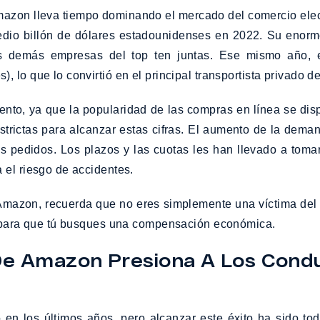
azon lleva tiempo dominando el mercado del comercio elect
dio billón de dólares estadounidenses en 2022. Su enorm
s demás empresas del top ten juntas. Ese mismo año, e
lo que lo convirtió en el principal transportista privado de
ento, ya que la popularidad de las compras en línea se di
strictas para alcanzar estas cifras. El aumento de la dema
s pedidos. Los plazos y las cuotas les han llevado a toma
 el riesgo de accidentes.
 Amazon, recuerda que no eres simplemente una víctima de
vo para que tú busques una compensación económica.
e Amazon Presiona A Los Condu
 en los últimos años, pero alcanzar este éxito ha sido t