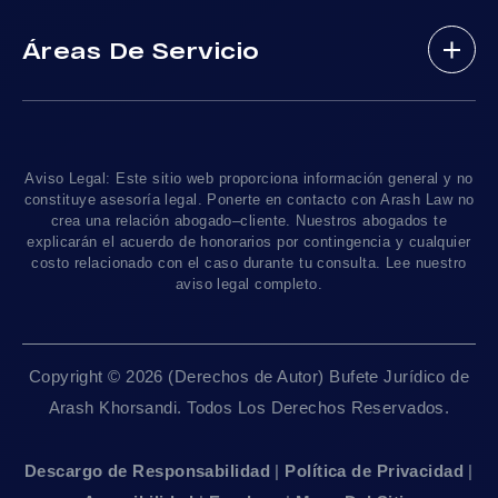
(888) 488-1391
Resultados De Casos
Accidentes En Viajes-Compartido Uber Y Lyft
Áreas De Servicio
Testimonios
Accidentes En Motocicleta
¿Tengo Un Caso?
Accidentes De Trafico Locales
Accidentes Peatonales
Los Angeles
, CA 90010
Blog De Lesiones Personales
Responsabilidad Del Producto
Charlemos
Linea De 24hrs: (213) 277-5878
Preguntas Frecuentes
Abogados De Accidentes De Tren
Linea De 24hrs: (310) 277-7529
Aviso Legal: Este sitio web proporciona información general y no
Contáctanos
Accidentes De Camiones
constituye asesoría legal. Ponerte en contacto con Arash Law no
Disponible Sólo Con Cita Previa
crea una relación abogado–cliente. Nuestros abogados te
Empleos
Abogados De Muerte Por Negligencia
explicarán el acuerdo de honorarios por contingencia y cualquier
costo relacionado con el caso durante tu consulta. Lee nuestro
Mapa Del Sitio
Sacramento, CA 95825
aviso legal completo.
Linea De 24hrs: (916) 414-9552
Pautas Editoriales
Disponible Sólo Con Cita Previa
Copyright © 2026 (Derechos de Autor) Bufete Jurídico de
San Francisco, CA 94111
Arash Khorsandi. Todos Los Derechos Reservados.
Linea De 24hrs: (415) 969-7799
Disponible Sólo Con Cita Previa
Descargo de Responsabilidad
|
Política de Privacidad
|