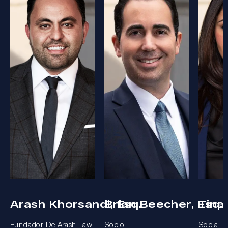
Arash Khorsandi, Esq.
Brian Beecher, Esq.
Tina
Fundador De Arash Law
Socio
Socia