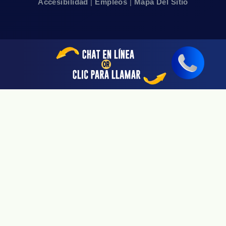
Accesibilidad
|
Empleos
|
Mapa Del Sitio
Sherman Oaks, CA 91403
Linea De 24hrs: (818) 696-4440
Disponible Sólo Con Cita Previa
San Jose, CA 95113
Linea De 24hrs: (408) 766-3161
Disponible Sólo Con Cita Previa
Riverside, CA 92505
Linea De 24hrs: (951) 530-4659
Disponible Sólo Con Cita Previa
San Diego, CA 92108
Linea De 24hrs: (619) 431-4840
Disponible Sólo Con Cita Previa